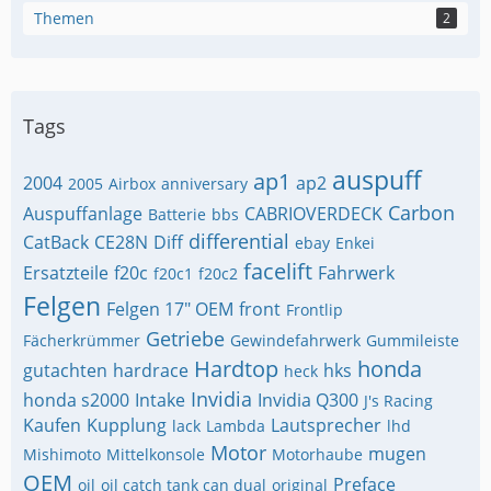
Themen
2
Tags
auspuff
ap1
2004
ap2
2005
Airbox
anniversary
Carbon
Auspuffanlage
CABRIOVERDECK
Batterie
bbs
differential
CatBack
CE28N
Diff
ebay
Enkei
facelift
Ersatzteile
f20c
Fahrwerk
f20c1
f20c2
Felgen
Felgen 17" OEM
front
Frontlip
Getriebe
Fächerkrümmer
Gewindefahrwerk
Gummileiste
Hardtop
honda
gutachten
hardrace
hks
heck
Invidia
honda s2000
Intake
Invidia Q300
J's Racing
Kaufen
Kupplung
Lautsprecher
lack
Lambda
lhd
Motor
mugen
Mishimoto
Mittelkonsole
Motorhaube
OEM
Preface
oil
oil catch tank can dual
original