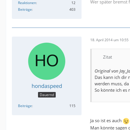
Wer später bremst f
Reaktionen
12
Beiträge
403
18. April 2014 um 10:55
Zitat
Original von Jay_J
Das kann ich dir 
werden muss, da e
hondaspeed
So könnte ich es m
Dauernd
Beiträge
115
Ja so ist es auch
Man könnte sagen da