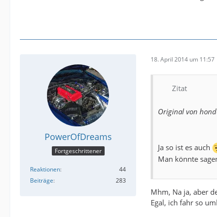
18. April 2014 um 11:57
Zitat
Original von hon
PowerOfDreams
Ja so ist es auch
Fortgeschrittener
Man könnte sagen 
Reaktionen
44
Beiträge
283
Mhm, Na ja, aber der
Egal, ich fahr so u