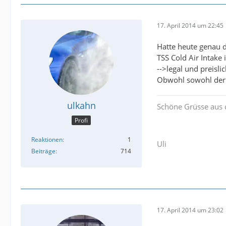
17. April 2014 um 22:45
Hatte heute genau
TSS Cold Air Intake
-->legal und preisli
Obwohl sowohl der A
ulkahn
Schöne Grüsse aus 
Profi
Reaktionen
1
Uli
Beiträge
714
17. April 2014 um 23:02