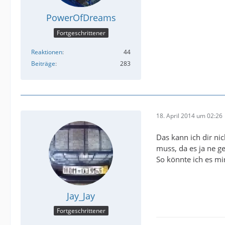
PowerOfDreams
Fortgeschrittener
Reaktionen
44
Beiträge
283
18. April 2014 um 02:26
Das kann ich dir ni
muss, da es ja ne g
So könnte ich es mir
Jay_Jay
Fortgeschrittener