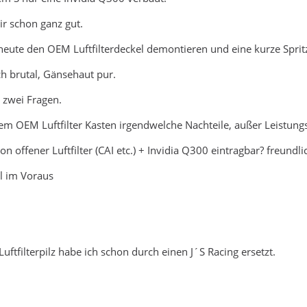
ir schon ganz gut.
heute den OEM Luftfilterdeckel demontieren und eine kurze Sprit
ch brutal, Gänsehaut pur.
r zwei Fragen.
enem OEM Luftfilter Kasten irgendwelche Nachteile, außer Leistun
ion offener Luftfilter (CAI etc.) + Invidia Q300 eintragbar? freun
l im Voraus
 Luftfilterpilz habe ich schon durch einen J´S Racing ersetzt.