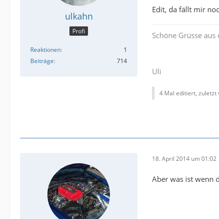
Edit, da fällt mir n
ulkahn
Profi
Schöne Grüsse aus 
Reaktionen
1
Beiträge
714
Uli
4 Mal editiert, zuletzt
18. April 2014 um 01:02
Aber was ist wenn d