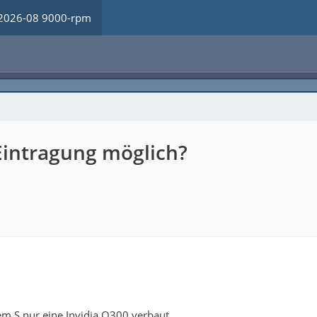
2026-08 9000-rpm
 Eintragung möglich?
nem S nur eine Invidia Q300 verbaut.