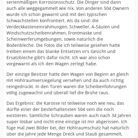
serienmäßigen Korrosionsschutz. Die Dinger sind dann
auch alle weggegammelt wie nix. Von anderen 504 Ownern
wurde ich schon gewarnt und mit den typischen
Schwachstellen konfrontiert. Als da sind: die
Verdeckkasteneinrahmungen, Schweller, A-Säulen und
Windschutzscheibenrahmen, Frontmaske und
Scheinwerferumgebungen, sowie natürlich die
Bodenbleche. Die Fotos die ich teilweise gesehen hatte
treiben einem das blanke Entsetzen in's Gesicht und
Ersatzbleche gibt's dafür nicht. Ich war also schon
vorgewarnt als ich den Wagen zerlegt habe.
Der einzige Besitzer hatte den Wagen von Beginn an gleich
mit Hohlraumversiegelung versehen und da auch richtig
reingedrückt. In den Türen waren die Scheibenführungen
völlig zugewachst und überall lief die Brühe raus.
Das Ergebnis: die Karosse ist teilweise noch wie neu, das
dürfte einer der besterhaltensten 504 sein die noch
existieren. Sämtliche Schrauben waren auch nach 34 Jahren
super lösbar und nicht eine einzige ist mir abgerissen. Ich
füge mal zwei Bilder bei, der Hohlraumschutz hat natürlich
über die Jahre jede Menge Dreck und Staub gesammelt,