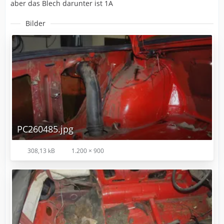
aber das Blech darunter ist 1A
Bilder
PC260485.jpg
308,13 kB
1.200 × 900