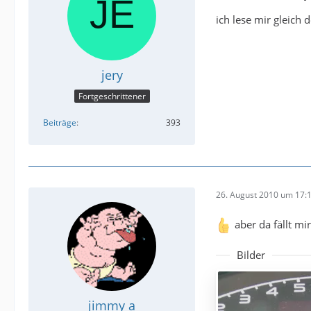
ich lese mir gleich 
jery
Fortgeschrittener
Beiträge
393
26. August 2010 um 17:
aber da fällt mi
Bilder
jimmy a