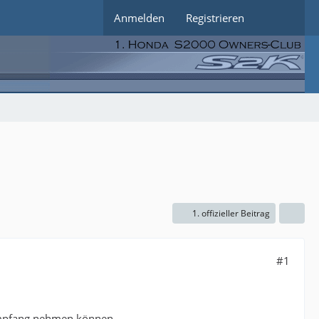
Anmelden
Registrieren
1. offizieller Beitrag
#1
mpfang nehmen können ....