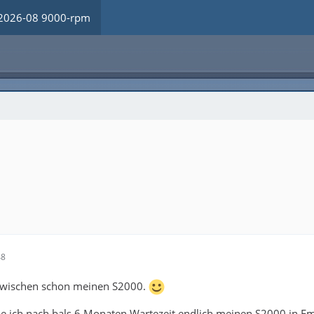
2026-08 9000-rpm
48
nzwischen schon meinen S2000.
 ich nach bals 6 Monaten Wartezeit endlich meinen S2000 in E