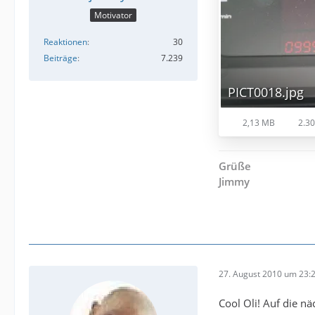
Motivator
Reaktionen
30
Beiträge
7.239
PICT0018.jpg
2,13 MB
2.30
Grüße
Jimmy
27. August 2010 um 23:
Cool Oli! Auf die nä