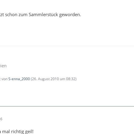
jetzt schon zum Sammlerstück geworden.
eien
zt von
S-enna_2000
(
26. August 2010 um 08:32
)
36
 mal richtig geil!