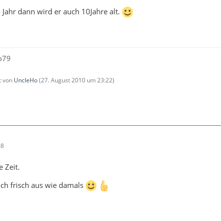
 Jahr dann wird er auch 10Jahre alt.
o79
zt von
UncleHo
(
27. August 2010 um 23:22
)
08
e Zeit.
ch frisch aus wie damals