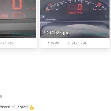
PICT0025.jpg
4 × 1.728
1,75 MB
2.304 × 1.728
20
chsten 10 Jahre!!!