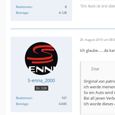
"Ein Auto ist erst d
Reaktionen
8
Beiträge
4.128
26. August 2010 um 08:
Ich glaube......da k
Zitat
S-enna_2000
Original von patri
ich werde meinen
Dr. S2K
So ein Auto wird
Bei all jenen Ve
Reaktionen
107
Ich würde dieses 
Beiträge
4.045