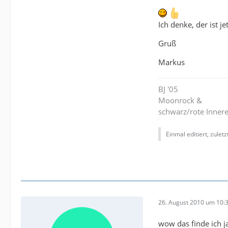
Ich denke, der ist 
Gruß
Markus
BJ '05
Moonrock &
schwarz/rote Inner
Einmal editiert, zulet
26. August 2010 um 10:
wow das finde ich ja