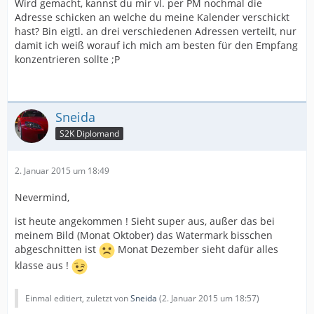
Wird gemacht, kannst du mir vl. per PM nochmal die
Adresse schicken an welche du meine Kalender verschickt
hast? Bin eigtl. an drei verschiedenen Adressen verteilt, nur
jahrmichi
: wann ist deiner angekommen?
damit ich weiß worauf ich mich am besten für den Empfang
konzentrieren sollte ;P
@At all: Ich hab noch ein paar Kalender übrig, wer also
noch Interesse hat... bitte PM.
Sneida
S2K Diplomand
Micha
2. Januar 2015 um 18:49
Nevermind,
ist heute angekommen ! Sieht super aus, außer das bei
meinem Bild (Monat Oktober) das Watermark bisschen
abgeschnitten ist
Monat Dezember sieht dafür alles
klasse aus !
Einmal editiert, zuletzt von
Sneida
(
2. Januar 2015 um 18:57
)