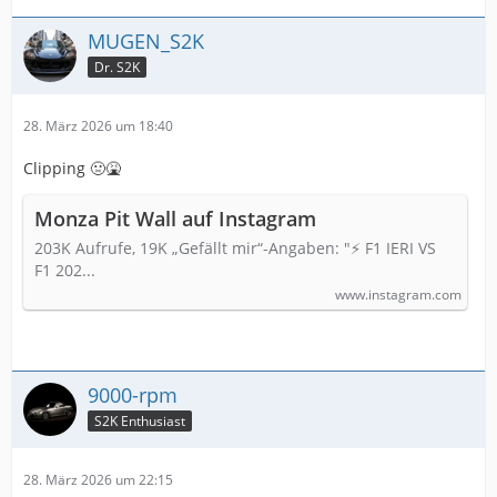
MUGEN_S2K
Dr. S2K
28. März 2026 um 18:40
Clipping 🤢🤮
Monza Pit Wall auf Instagram
203K Aufrufe, 19K „Gefällt mir“-Angaben: "⚡ F1 IERI VS
F1 202...
www.instagram.com
9000-rpm
S2K Enthusiast
28. März 2026 um 22:15