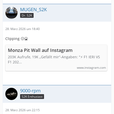
MUGEN_S2K
Dr. S2K
28. März 2026 um 18:40
Clipping 🤢🤮
Monza Pit Wall auf Instagram
203K Aufrufe, 19K „Gefällt mir“-Angaben: "⚡ F1 IERI VS
F1 202...
www.instagram.com
9000-rpm
S2K Enthusiast
28. März 2026 um 22:15