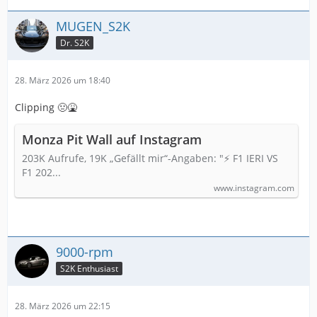
MUGEN_S2K
Dr. S2K
28. März 2026 um 18:40
Clipping 🤢🤮
Monza Pit Wall auf Instagram
203K Aufrufe, 19K „Gefällt mir“-Angaben: "⚡ F1 IERI VS
F1 202...
www.instagram.com
9000-rpm
S2K Enthusiast
28. März 2026 um 22:15