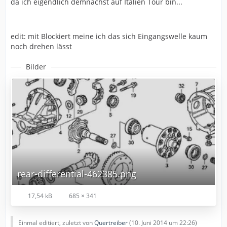
da ich eigendlich demnächst auf Italien Tour bin...
edit: mit Blockiert meine ich das sich Eingangswelle kaum
noch drehen lässt
Bilder
rear-differential-462385.png
17,54 kB
685 × 341
Einmal editiert, zuletzt von
Quertreiber
(
10. Juni 2014 um 22:26
)