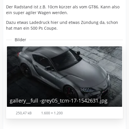
Der Radstand ist z.B. 10cm kürzer als vom GT86. Kann also
ein super agiler Wagen werden.
Dazu etwas Ladedruck hier und etwas Zündung da, schon
hat man ein 500 Ps Coupe.
Bilder
gallery__full -grey05_tcm-17-1542631.jpg
250,47 kB
1.600 × 1.200