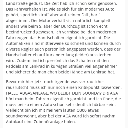
Landstraße gedüst. Die Zeit hab ich schon sehr genossen.
Das Fahrverhalten ist, wie es sich für ein modernes Auto
gehört, sportlich straff aber auf keinen Fall „hart“
abgestimmt. Der Motor verhält sich natürlich komplett
anders wie beim S, aber der Durchzug ist schon echt
beeindruckend gewesen. Ich vermisse bei den modernen
Fahrzeugen das Handschalten eigentlich garnicht. Die
Automatiken sind mittlerweile so schnell und können durch
diverse Regler auch persönlich angepasst werden, dass der
Handschalter eh auf kurz oder lang (leider) aussterben
wird. Zudem find ich persönlich das Schalten mit den
Paddels am Lenkrad in kurvigen Straßen viel angenehmer
und sicherer da man eben beide Hände am Lenkrad hat.
Bevor mir hier jetzt noch irgendetwas vertrauliches
rausrutscht muss ich nur noch einen Kritikpunkt loswerden.
HALLO ABGASANLAGE, WO BLEIBT DEIN SOUND?!? Die AGA
hört man beim Fahren eigentlich garnicht und ich finde, die
muss bei so einem Auto schon sehr deutlich hörbar sein.
Vielleicht bin ich mit meinem lauten Q300 etwas
soundverwöhnt, aber bei der AGA würd ich sofort nachm
Autokauf eine Zubehöranlage holen.