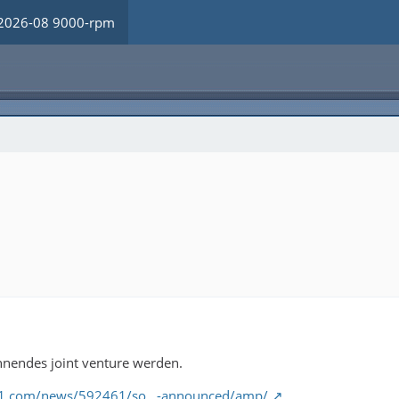
2026-08 9000-rpm
nnendes joint venture werden.
r1.com/news/592461/so…-announced/amp/