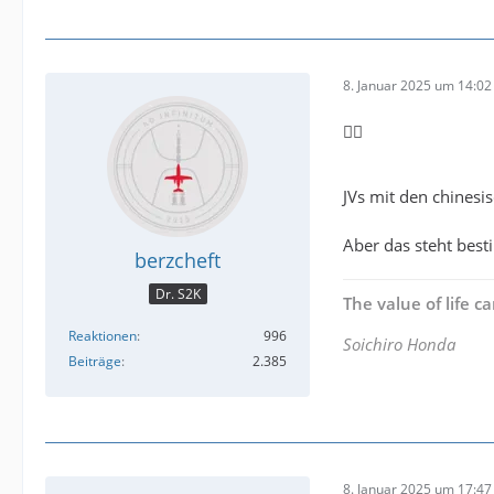
8. Januar 2025 um 14:02
👍🏼
JVs mit den chinesi
Aber das steht bes
berzcheft
Dr. S2K
The value of life 
Reaktionen
996
Soichiro Honda
Beiträge
2.385
8. Januar 2025 um 17:47