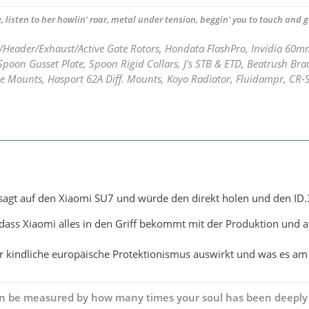
, listen to her howlin' roar, metal under tension, beggin' you to touch and go
/Header/Exhaust/Active Gate Rotors, Hondata FlashPro, Invidia 60
poon Gusset Plate, Spoon Rigid Collars, J's STB & ETD, Beatrush Bra
e Mounts, Hasport 62A Diff. Mounts, Koyo Radiator, Fluidampr, CR-
esagt auf den Xiaomi SU7 und würde den direkt holen und den ID.
dass Xiaomi alles in den Griff bekommt mit der Produktion und a
r kindliche europäische Protektionismus auswirkt und was es am
can be measured by how many times your soul has been deeply 