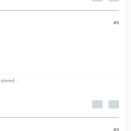
#8
stirred
-
#9