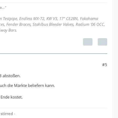
..."
mm Testpipe, Endless MX-72, KW V3, 17" CE28N, Yokohama
ces, Fender Braces, Stahlbus Bleeder Valves, Radium '06 OCC,
Sway Bars.
#5
3 abstoßen.
uch die Märkte beliefern kann.
 Ende kostet.
stirred
-