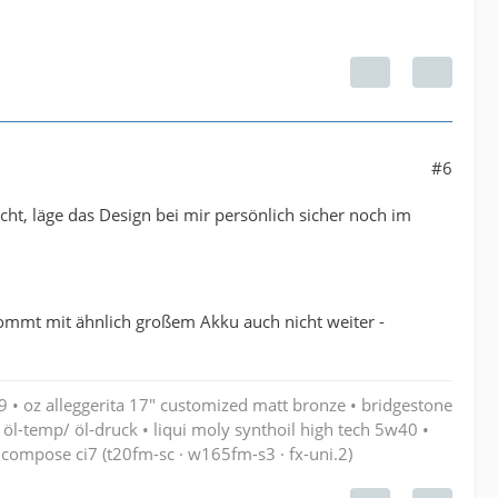
#6
cht, läge das Design bei mir persönlich sicher noch im
ommt mit ähnlich großem Akku auch nicht weiter -
9 • oz alleggerita 17" customized matt bronze • bridgestone
öl-temp/ öl-druck • liqui moly synthoil high tech 5w40 •
compose ci7 (t20fm-sc · w165fm-s3 · fx-uni.2)