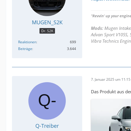
"Revvin' up your engine
MUGEN_S2K
Mods:
Mugen Intake
Dr. S2K
Advan Sport V105S, S
Vibra Technics Engin
Reaktionen
699
Beiträge
3.644
7. Januar 2025 um 11:15
Das Produkt aus der
Q-Treiber