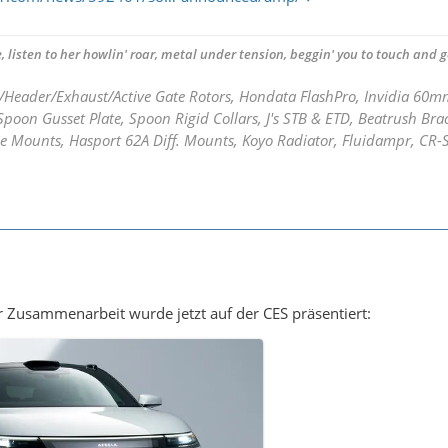
, listen to her howlin' roar, metal under tension, beggin' you to touch and go
/Header/Exhaust/Active Gate Rotors, Hondata FlashPro, Invidia 60
poon Gusset Plate, Spoon Rigid Collars, J's STB & ETD, Beatrush Bra
e Mounts, Hasport 62A Diff. Mounts, Koyo Radiator, Fluidampr, CR-
 Zusammenarbeit wurde jetzt auf der CES präsentiert: