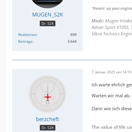
"Revvin' up your engine
MUGEN_S2K
Mods:
Mugen Intake
Dr. S2K
Advan Sport V105S, S
Vibra Technics Engin
Reaktionen
699
Beiträge
3.644
7. Januar 2025 um 14:10
Ich warte ehrlich g
Warten wir mal ab, 
Dann wie sich diese
berzcheft
The value of life 
Dr. S2K