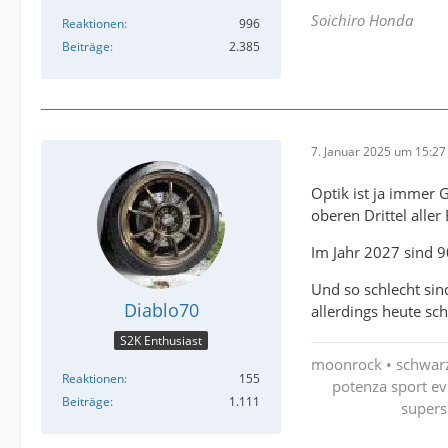
Soichiro Honda
Reaktionen
996
Beiträge
2.385
7. Januar 2025 um 15:27
Optik ist ja immer 
oberen Drittel alle
Im Jahr 2027 sind 
Und so schlecht si
Diablo70
allerdings heute sc
S2K Enthusiast
moonrock • schwarz 
Reaktionen
155
potenza sport ev
Beiträge
1.111
supers