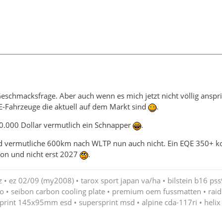
Geschmacksfrage. Aber auch wenn es mich jetzt nicht völlig anspri
r E-Fahrzeuge die aktuell auf dem Markt sind
.
90.000 Dollar vermutlich ein Schnapper
.
nd vermutliche 600km nach WLTP nun auch nicht. Ein EQE 350+ k
hon und nicht erst 2027
.
• ez 02/09 (my2008) • tarox sport japan va/ha • bilstein b16 pss
o • seibon carbon cooling plate • premium oem fussmatten • raid 
print 145x95mm esd • supersprint msd • alpine cda-117ri • helix 