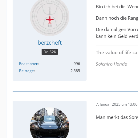
Bin ich bei dir. Wen
Dann noch die Rang
Die damaligen Vorre
kann kein Geld ver
berzcheft
Dr. S2K
The value of life 
Soichiro Honda
Reaktionen
996
Beiträge
2.385
7. Januar 2025 um 13:06
Man merkt das Sony