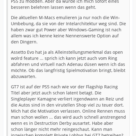
PS5 zu modden. Aber da würde ich mich sofort eines
besseren belehren lassen wenn das geht.
Die aktuellen M-Macs emulieren ja nur noch die Win-
Umbebung, da sie von der Intelarchitektur weg sind. Die
haben zwar gut Power aber Windows-Gaming ist nach
allem was ich kenne keine Nennenswerte Option auf
den Dingern.
Assetto Evo hat ja als Alleinstellungsmerkmal das open
wolrd feature ... sprich ich kann jetzt auch vom Ring
abfahren und virtuell nach Adenau düsen wenn ich das
möchte. Ob das langfristig Spielmotivation bringt, bleibt
abzuwarten.
GT7 ist auf der PS5 nach wie vor der Flagship Racing
Titel aber jetzt auch schon latent betagt. Die
Singleplayer Kamagne verliert irgendwann an Reiz und
die Autos sind in den virutellen Shop viel zu teuer dort.
Mich hat die Motivation verlassen. Online Rennen muss
man schon wollen ... das wird auch schnell anstrengend
wenn es in Destruction Derby ausartet. Habe aber
schon länger nicht mehr reingeschaut. Kann man
inzwischen komplett Private Lobbys bei GT7 betreiben?