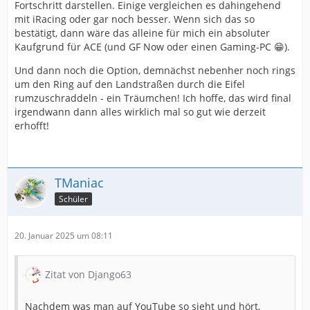
zwingend eigene starke Hardware.
Fortschritt darstellen. Einige vergleichen es dahingehend
mit iRacing oder gar noch besser. Wenn sich das so
bestätigt, dann wäre das alleine für mich ein absoluter
Nein. Die Grafikkarte deines Hardware-rechners ist
Kaufgrund für ACE (und GF Now oder einen Gaming-PC 😁).
nicht sehr wichtig.
Und dann noch die Option, demnächst nebenher noch rings
GF-Now läuft sogar auf meinem Handy.
um den Ring auf den Landstraßen durch die Eifel
rumzuschraddeln - ein Träumchen! Ich hoffe, das wird final
irgendwann dann alles wirklich mal so gut wie derzeit
Sobald dein Laptop ein 4K Video 60fps auf Youtube
erhofft!
problemlos abspielen kann, sollte auch GF Now laufen.
Teste es doch mal auf deinem Dell. 22,- kostet ein
einzelner Monat. Auf diesem laptop-Bildschirm würd
TManiac
ich es allerdings nicht spielen. Das wäre schade um den
Schüler
Datenverkehr
20. Januar 2025 um 08:11
Sneida bezog sich mit der eGPU auf eine ganz andere
Zitat von Django63
Alternative. Nämlich ohne GF-Now einen Laptop mit
guter CPU aber schwacher Grafik Gaming-tauglich zu
Nachdem was man auf YouTube so sieht und hört,