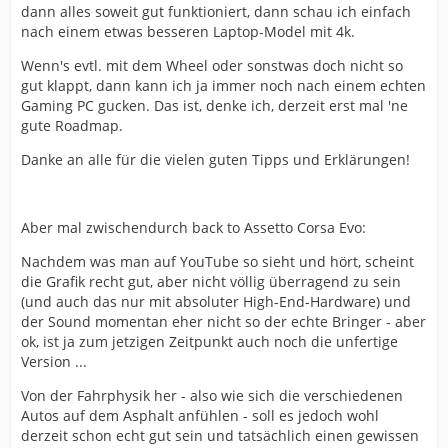
Account in dem du deine Spiele besitzt.
dann alles soweit gut funktioniert, dann schau ich einfach
nach einem etwas besseren Laptop-Model mit 4k.
GF-Now lauft sehr gut. Deshalb ist Nvidia damit auch
Wenn's evtl. mit dem Wheel oder sonstwas doch nicht so
gut ausgebucht.
gut klappt, dann kann ich ja immer noch nach einem echten
Gaming PC gucken. Das ist, denke ich, derzeit erst mal 'ne
Es hat natürlich auch seine Nachteile:
gute Roadmap.
Danke an alle für die vielen guten Tipps und Erklärungen!
- Es gibt spiele die Besitzt du vielleicht, sind aber auf GF
Now nicht "installiert". Die kannst dann nicht spielen.
Alle Assetto Corsa Teile gibt es aber auf GF Now.
Aber mal zwischendurch back to Assetto Corsa Evo:
- Bei einem Abo-Modell zahlst du für Hardware...besitzt
Nachdem was man auf YouTube so sieht und hört, scheint
sie aber halt nie.
die Grafik recht gut, aber nicht völlig überragend zu sein
(und auch das nur mit absoluter High-End-Hardware) und
der Sound momentan eher nicht so der echte Bringer - aber
- wenn man sehr genau hinschaut kann man bei
ok, ist ja zum jetzigen Zeitpunkt auch noch die unfertige
langsamen Spielen mit sehr vielen Details vereinzelt
Version ...
Qualitätseinbußen ausmachen.
Von der Fahrphysik her - also wie sich die verschiedenen
- 120fps max. Beim teuersten Abo. Bei premium sogar
Autos auf dem Asphalt anfühlen - soll es jedoch wohl
nur 60. Wer da mehr will braucht nach wie vor
derzeit schon echt gut sein und tatsächlich einen gewissen