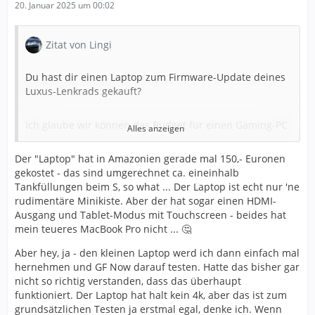
20. Januar 2025 um 00:02
Zitat von Lingi
Du hast dir einen Laptop zum Firmware-Update deines
Luxus-Lenkrads gekauft?
Ich glaube wir können das Budget für einen Gaming-PC
Alles anzeigen
erhöhen.
Der "Laptop" hat in Amazonien gerade mal 150,- Euronen
gekostet - das sind umgerechnet ca. eineinhalb
Denn, wie gesagt, wann ein Gaming PC "Gut" ist, hängt
Tankfüllungen beim S, so what ... Der Laptop ist echt nur 'ne
von dem an was man machen möchte.
rudimentäre Minikiste. Aber der hat sogar einen HDMI-
Ausgang und Tablet-Modus mit Touchscreen - beides hat
Grundsätlich ja.
mein teueres MacBook Pro nicht ... 🤔
Aber hey, ja - den kleinen Laptop werd ich dann einfach mal
- Du machst deinen GF Now Account. Buchst einen
hernehmen und GF Now darauf testen. Hatte das bisher gar
Monat oder gleich 6.
nicht so richtig verstanden, dass das überhaupt
funktioniert. Der Laptop hat halt kein 4k, aber das ist zum
- Du verküpft deinen Steam/Epic/Ubisoft/EA/GOG
grundsätzlichen Testen ja erstmal egal, denke ich. Wenn