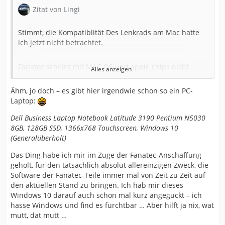
Zitat von Lingi
Stimmt, die Kompatiblität Des Lenkrads am Mac hatte
ich jetzt nicht betrachtet.
Fanatec scheint mit MAC OS und apple chips nicht
Alles anzeigen
kompatibel zu sein.
Ähm, jo doch – es gibt hier irgendwie schon so ein PC-
Laptop:
GF Now läuft aber auf wirklich fast allem, was eine gute
Internetverbindung hat.
Dell Business Laptop Notebook Latitude 3190 Pentium N5030
8GB, 128GB SSD, 1366x768 Touchscreen, Windows 10
Gibts GAR nichts in deinem Haushalt mit Windows?
(Generalüberholt)
Das Ding habe ich mir im Zuge der Fanatec-Anschaffung
Gut Ich sag jetzt mal sehr frech, und nicht ganz ernst...
geholt, für den tatsächlich absolut allereinzigen Zweck, die
Software der Fanatec-Teile immer mal von Zeit zu Zeit auf
den aktuellen Stand zu bringen. Ich hab mir dieses
Wer ein Fanatec Lenkrad hat, kann sich auch einen
Windows 10 darauf auch schon mal kurz angeguckt – ich
Gaming PC leisten.
hasse Windows und find es furchtbar … Aber hilft ja nix, wat
mutt, dat mutt …