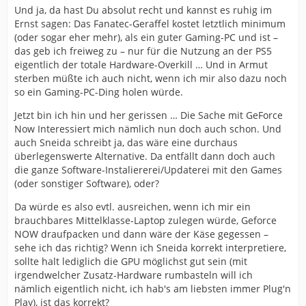
Und ja, da hast Du absolut recht und kannst es ruhig im
Ernst sagen: Das Fanatec-Geraffel kostet letztlich minimum
(oder sogar eher mehr), als ein guter Gaming-PC und ist –
das geb ich freiweg zu – nur für die Nutzung an der PS5
eigentlich der totale Hardware-Overkill … Und in Armut
sterben müßte ich auch nicht, wenn ich mir also dazu noch
so ein Gaming-PC-Ding holen würde.
Jetzt bin ich hin und her gerissen … Die Sache mit GeForce
Now Interessiert mich nämlich nun doch auch schon. Und
auch Sneida schreibt ja, das wäre eine durchaus
überlegenswerte Alternative. Da entfällt dann doch auch
die ganze Software-Instaliererei/Updaterei mit den Games
(oder sonstiger Software), oder?
Da würde es also evtl. ausreichen, wenn ich mir ein
brauchbares Mittelklasse-Laptop zulegen würde, Geforce
NOW draufpacken und dann wäre der Käse gegessen –
sehe ich das richtig? Wenn ich Sneida korrekt interpretiere,
sollte halt lediglich die GPU möglichst gut sein (mit
irgendwelcher Zusatz-Hardware rumbasteln will ich
nämlich eigentlich nicht, ich hab's am liebsten immer Plug'n
Play), ist das korrekt?