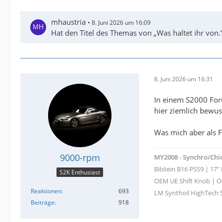
mhaustria
8. Juni 2026 um 16:09
Hat den Titel des Themas von „Was haltet ihr von.“
8. Juni 2026 um 16:31
In einem S2000 Foru
hier ziemlich bewus
Was mich aber als Fo
9000-rpm
MY2008 - Synchro/Chi
Bilstein B16 PSS9 | 17
S2K Enthusiast
OEM UE Shift Knob | OE
Reaktionen
693
LM Synthoil HighTech 
Beiträge
918