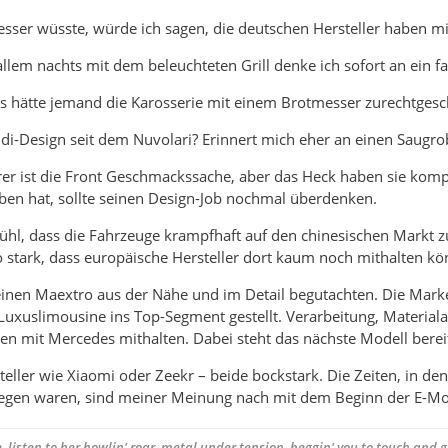
esser wüsste, würde ich sagen, die deutschen Hersteller haben mi
lem nachts mit dem beleuchteten Grill denke ich sofort an ein 
ls hätte jemand die Karosserie mit einem Brotmesser zurechtgesch
di-Design seit dem Nuvolari? Erinnert mich eher an einen Saugro
r ist die Front Geschmackssache, aber das Heck haben sie kompl
eben hat, sollte seinen Design-Job nochmal überdenken.
ühl, dass die Fahrzeuge krampfhaft auf den chinesischen Markt 
o stark, dass europäische Hersteller dort kaum noch mithalten kö
 einen Maextro aus der Nähe und im Detail begutachten. Die Ma
 Luxuslimousine ins Top-Segment gestellt. Verarbeitung, Materia
n mit Mercedes mithalten. Dabei steht das nächste Modell bereit
ler wie Xiaomi oder Zeekr – beide bockstark. Die Zeiten, in den
rlegen waren, sind meiner Meinung nach mit dem Beginn der E-Mob
, listen to her howlin' roar, metal under tension, beggin' you to touch and go