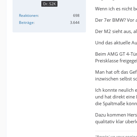
Dr. S2K
Wenn ich es nicht b
Reaktionen
698
Der 7er BMW? Vor al
Beiträge
3.644
Der M2 sieht aus, a
Und das aktuelle Au
Beim AMG GT 4-Türe
Preisklasse freigeg
Man hat oft das Gef
inzwischen selbst s
Ich konnte neulich
und hat direkt eine
die Spaltmaße könne
Dazu kommen Herstel
qualitativ klar übe
"Revvin' up your engine