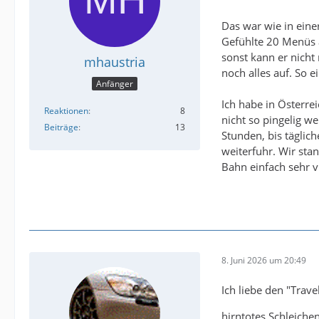
Das war wie in eine
Gefühlte 20 Menüs a
sonst kann er nich
mhaustria
noch alles auf. So 
Anfänger
Ich habe in Österre
Reaktionen
8
nicht so pingelig w
Beiträge
13
Stunden, bis täglic
weiterfuhr. Wir stan
Bahn einfach sehr vi
8. Juni 2026 um 20:49
Ich liebe den "Trave
hirntotes Schleiche