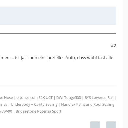
#2
 ... ist ja schon ein spezielles Auto, dass wohl fast alle
take Hose | e-tunez.com S2K UCT | DWI Touge500 | BYS Lowered Rail |
ines | Underbody + Cavity Sealing | Nanolex Paint and Roof Sealing
 75W-90 | Bridgestone Potenza Sport