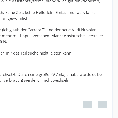
i (viele Assistenzsysteme, die wirklich gut funktionieren)
keine Zeit, keine Helferlein. Einfach nur aufs fahren
hr ungewöhnlich.
e (Ich glaub der Carrera T) und der neue Audi Nuvolari
r mehr mit Haptik versehen. Manche asiatische Hersteller
5 N.
ich mir das Teil suche nicht leisten kann).
durchsetzt. Da ich eine große PV Anlage habe würde es bei
5l verbrauch) werde ich nicht wechseln.