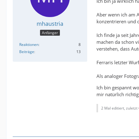
Ich bin ja wirklich 
Aber wenn ich am Ab
konzentrieren und d
mhaustria
Anfänger
Ich finde ja seit Ja
machen da schon vie
Reaktionen
8
verstehen, dass Au
Beiträge
13
Ferraris letzter Wur
Als analoger Fotog
Ich bin gespannt wo
mir natürlich richt
2 Mal editiert, zuletzt