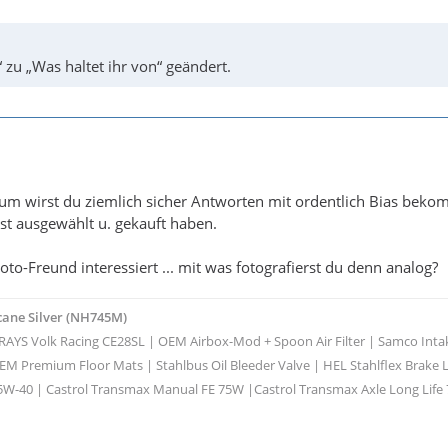
 zu „Was haltet ihr von“ geändert.
m wirst du ziemlich sicher Antworten mit ordentlich Bias bekommen
st ausgewählt u. gekauft haben.
to-Freund interessiert ... mit was fotografierst du denn analog?
cane Silver (NH745M)
" RAYS Volk Racing CE28SL | OEM Airbox-Mod + Spoon Air Filter | Samco In
M Premium Floor Mats | Stahlbus Oil Bleeder Valve | HEL Stahlflex Brake L
5W-40 | Castrol Transmax Manual FE 75W |Castrol Transmax Axle Long Life