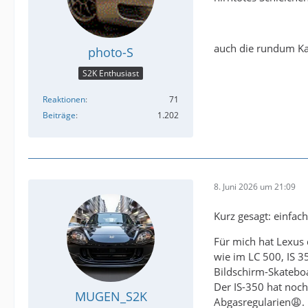
auch die rundum Kam
photo-S
S2K Enthusiast
Reaktionen
71
Beiträge
1.202
8. Juni 2026 um 21:09
Kurz gesagt: einfach
Für mich hat Lexus 
wie im LC 500, IS 3
Bildschirm-Skateboa
Der IS-350 hat noch
MUGEN_S2K
Abgasregularien😩.