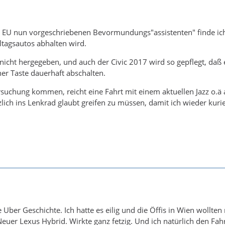
 EU nun vorgeschriebenen Bevormundungs"assistenten" finde ich 
ltagsautos abhalten wird.
icht hergegeben, und auch der Civic 2017 wird so gepflegt, daß er
er Taste dauerhaft abschalten.
ersuchung kommen, reicht eine Fahrt mit einem aktuellen Jazz o.ä
lich ins Lenkrad glaubt greifen zu müssen, damit ich wieder kurie
 Uber Geschichte. Ich hatte es eilig und die Öffis in Wien wollten 
 Neuer Lexus Hybrid. Wirkte ganz fetzig. Und ich natürlich den Fah