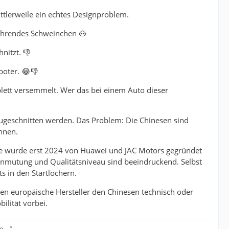
ttlerweile ein echtes Designproblem.
fahrendes Schweinchen 🐽
nitzt. 👎
boter. 😂👎
ett versemmelt. Wer das bei einem Auto dieser
zugeschnitten werden. Das Problem: Die Chinesen sind
nnen.
rke wurde erst 2024 von Huawei und JAC Motors gegründet
lanmutung und Qualitätsniveau sind beeindruckend. Selbst
s in den Startlöchern.
en europäische Hersteller den Chinesen technisch oder
ilität vorbei.
..."