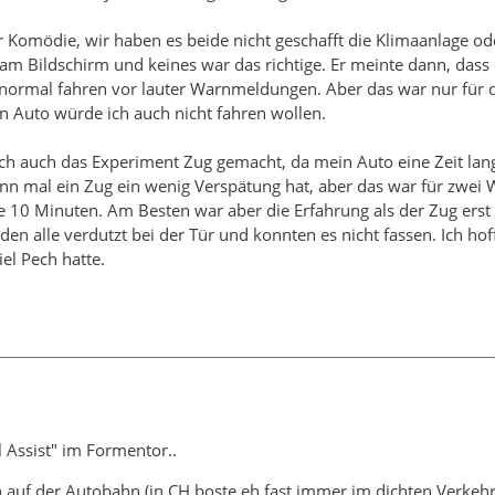
r Komödie, wir haben es beide nicht geschafft die Klimaanlage ode
m Bildschirm und keines war das richtige. Er meinte dann, dass e
t normal fahren vor lauter Warnmeldungen. Aber das war nur für
ein Auto würde ich auch nicht fahren wollen.
ich auch das Experiment Zug gemacht, da mein Auto eine Zeit la
enn mal ein Zug ein wenig Verspätung hat, aber das war für zwe
he 10 Minuten. Am Besten war aber die Erfahrung als der Zug erst 
den alle verdutzt bei der Tür und konnten es nicht fassen. Ich ho
el Pech hatte.
l Assist" im Formentor..
n auf der Autobahn (in CH boste eh fast immer im dichten Verkeh