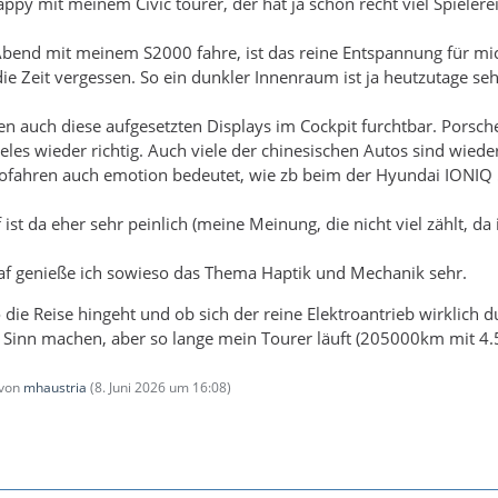
happy mit meinem Civic tourer, der hat ja schon recht viel Spielere
end mit meinem S2000 fahre, ist das reine Entspannung für mich, 
ie Zeit vergessen. So ein dunkler Innenraum ist ja heutzutage se
hren auch diese aufgesetzten Displays im Cockpit furchtbar. Porsch
les wieder richtig. Auch viele der chinesischen Autos sind wiede
tofahren auch emotion bedeutet, wie zb beim der Hyundai IONIQ 
f ist da eher sehr peinlich (meine Meinung, die nicht viel zählt, da 
raf genieße ich sowieso das Thema Haptik und Mechanik sehr.
 die Reise hingeht und ob sich der reine Elektroantrieb wirklich 
ig Sinn machen, aber so lange mein Tourer läuft (205000km mit 4.
 von
mhaustria
(
8. Juni 2026 um 16:08
)