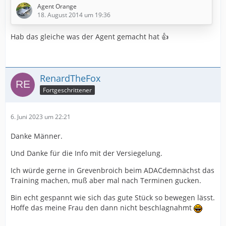
Was die Hohlräume am Unterboden angeht, gibt es
Agent Orange
beim S eine gute und eine schlechte Nachricht.
18. August 2014 um 19:36
Die Schlechte: Eine "Untersuchung" per Endoskop hat
Hab das gleiche was der Agent gemacht hat 👍
bei meinem S ergeben, daß Honda dort ab Werk kein
Wachs oder ähnliches als Schutz verwendet hat. Die
Hohlräume am Unterboden waren gewissermaßen
"unbehandelt".
RenardTheFox
Fortgeschrittener
Die gute Nachricht: Die Blechqualität ist dermaßen…
6. Juni 2023 um 22:21
Danke Männer.
Und Danke für die Info mit der Versiegelung.
Ich würde gerne in Grevenbroich beim ADACdemnächst das
Training machen, muß aber mal nach Terminen gucken.
Bin echt gespannt wie sich das gute Stück so bewegen lässt.
Hoffe das meine Frau den dann nicht beschlagnahmt