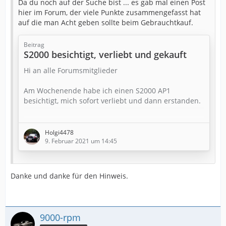
Da du noch auf der Suche bist ... es gab mal einen Post
hier im Forum, der viele Punkte zusammengefasst hat
auf die man Acht geben sollte beim Gebrauchtkauf.
Beitrag
S2000 besichtigt, verliebt und gekauft
Hi an alle Forumsmitglieder
Am Wochenende habe ich einen S2000 AP1
besichtigt, mich sofort verliebt und dann erstanden.
Es ist ein schwarzer 03/2001 (ein Youngtimer!) mit
44'000 km, aus erster Hand, vollkommen
Holgi4478
unverbastelt (inkl. Kasettenradio), nie im Winter
9. Februar 2021 um 14:45
gefahren und er sieht gepflegt aus (Bilder folgen).
Durch das Forum und diverse Videos habe ich für
Danke und danke für den Hinweis.
den Kauf folgende Checkliste verwendet. Diese kann
vielleicht für andere hilfreich sein. Bitte zögert nicht,
sie zu ergänzen, Punkte zu…
9000-rpm