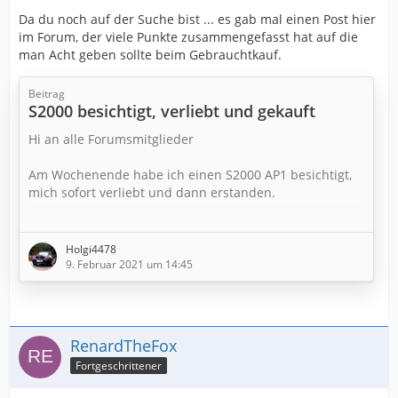
Da du noch auf der Suche bist ... es gab mal einen Post hier
im Forum, der viele Punkte zusammengefasst hat auf die
man Acht geben sollte beim Gebrauchtkauf.
Beitrag
S2000 besichtigt, verliebt und gekauft
Hi an alle Forumsmitglieder
Am Wochenende habe ich einen S2000 AP1 besichtigt,
mich sofort verliebt und dann erstanden.
Es ist ein schwarzer 03/2001 (ein Youngtimer!) mit
44'000 km, aus erster Hand, vollkommen unverbastelt
Holgi4478
(inkl. Kasettenradio), nie im Winter gefahren und er
9. Februar 2021 um 14:45
sieht gepflegt aus (Bilder folgen).
Durch das Forum und diverse Videos habe ich für den
Kauf folgende Checkliste verwendet. Diese kann
RenardTheFox
vielleicht für andere hilfreich sein. Bitte zögert nicht, sie
Fortgeschrittener
zu ergänzen, Punkte zu…