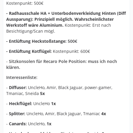
Kostenpunkt: 500€
- Radhausschale HA + Unterbodenverkleidung Hinten (Diff
Aussparung): Prinzipiell möglich. Wahrscheinlichster
Werkstoff wäre Aluminium.
Kostenpunkt: Erst nach
Besichtigung/Scan mögl.
- Entlüftung Heckstoßstange:
500€
- Entlüftung Kotflügel:
Kostenpunkt: 600€
-
Sitzkonsolen für Recaro Pole Position: muss ich noch
klären.
Interessenliste:
-
Diffusor:
UncleHo, Amir, Black Jaguar, power-gamer,
Tmaniac, Sneida
5x
-
Heckflügel:
UncleHo
1x
-
Splitter:
UncleHo, Amir, Black Jaguar, Tmaniac
4x
-
Canards:
UncleHo,
1x