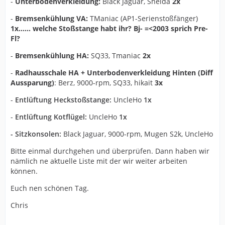
-
Unterbodenverkleidung:
Black Jaguar, Sneida
2x
-
Bremsenkühlung VA:
TManiac (AP1-Serienstoßfänger)
1x...... welche Stoßstange habt ihr? Bj- =<2003 sprich Pre-
Fl?
-
Bremsenkühlung HA:
SQ33, Tmaniac
2x
-
Radhausschale HA + Unterbodenverkleidung Hinten (Diff
Aussparung)
: Berz, 9000-rpm, SQ33, hikait
3x
-
Entlüftung Heckstoßstange:
UncleHo
1x
-
Entlüftung Kotflügel:
UncleHo
1x
- Sitzkonsolen:
Black Jaguar, 9000-rpm, Mugen S2k, UncleHo
Bitte einmal durchgehen und überprüfen. Dann haben wir
nämlich ne aktuelle Liste mit der wir weiter arbeiten
können.
Euch nen schönen Tag.
Chris