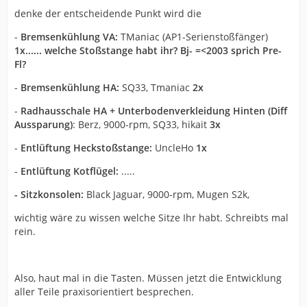
denke der entscheidende Punkt wird die
-
Bremsenkühlung VA:
TManiac (AP1-Serienstoßfänger)
1x...... welche Stoßstange habt ihr? Bj- =<2003 sprich Pre-
Fl?
-
Bremsenkühlung HA:
SQ33, Tmaniac
2x
-
Radhausschale HA + Unterbodenverkleidung Hinten (Diff
Aussparung)
: Berz, 9000-rpm, SQ33, hikait
3x
-
Entlüftung Heckstoßstange:
UncleHo
1x
-
Entlüftung Kotflügel:
.....
- Sitzkonsolen:
Black Jaguar, 9000-rpm, Mugen S2k,
wichtig wäre zu wissen welche Sitze Ihr habt. Schreibts mal
rein.
Also, haut mal in die Tasten. Müssen jetzt die Entwicklung
aller Teile praxisorientiert besprechen.