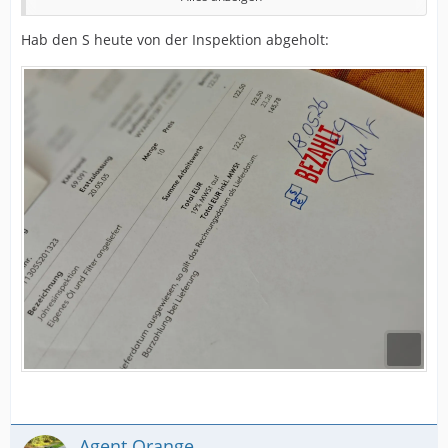
und bei welchem Kilometerstand gemacht wurde.
Leider hat Honda diese Funktion vor etwa zwei Jahren
Hab den S heute von der Inspektion abgeholt:
für ältere Fahrzeuge eingestellt, sodass für mein Auto
keine neuen Einträge mehr möglich sind.
Ich bewahre alle Rechnungen von den Services auf und
hoffe, das langt als "scheckheftgepflegt" bzw. als
History-Nachweis, falls es doch mal zum Verkauf kommt.
Als Alternative bot mir das Autohaus an, alle Services
nachträglich in ein Buch abzustempeln.
Ich habe hier noch den Deal, dass ich alle notwendigen
Teile zum Wechseln mitnehmen darf. Daher sind die
Preise noch human. Ich lasse demnächst eine einfache
Inspektion machen mit Ölwechsel (Öl, Ölfilter und
Dichtring bringe ich mit), dann kann ich noch mal
schreiben, was jetzt verlangt wird.
Agent Orange