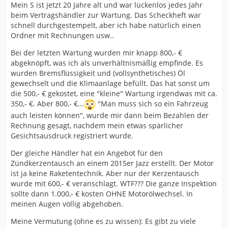
Mein S ist jetzt 20 Jahre alt und war lückenlos jedes Jahr
beim Vertragshändler zur Wartung. Das Scheckheft war
schnell durchgestempelt, aber ich habe natürlich einen
Ordner mit Rechnungen usw..
Bei der letzten Wartung wurden mir knapp 800,- €
abgeknöpft, was ich als unverhältnismäßig empfinde. Es
wurden Bremsflüssigkeit und (vollsynthetisches) Öl
gewechselt und die Klimaanlage befüllt. Das hat sonst um
die 500,- € gekostet, eine "kleine" Wartung irgendwas mit ca.
350,- €. Aber 800,- €...
"Man muss sich so ein Fahrzeug
auch leisten können", wurde mir dann beim Bezahlen der
Rechnung gesagt, nachdem mein etwas spärlicher
Gesichtsausdruck registriert wurde.
Der gleiche Händler hat ein Angebot für den
Zündkerzentausch an einem 2015er Jazz erstellt. Der Motor
ist ja keine Raketentechnik. Aber nur der Kerzentausch
wurde mit 600,- € veranschlagt. WTF??? Die ganze Inspektion
sollte dann 1.000,- € kosten OHNE Motorölwechsel. In
meinen Augen völlig abgehoben.
Meine Vermutung (ohne es zu wissen): Es gibt zu viele