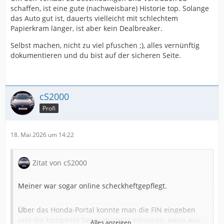
schaffen, ist eine gute (nachweisbare) Historie top. Solange
das Auto gut ist, dauerts vielleicht mit schlechtem
Papierkram länger, ist aber kein Dealbreaker.
Selbst machen, nicht zu viel pfuschen ;), alles vernünftig
dokumentieren und du bist auf der sicheren Seite.
cS2000
Profi
18. Mai 2026 um 14:22
Zitat von cS2000
Meiner war sogar online scheckheftgepflegt.
Über das Honda-Portal konnte man die FIN eingeben
und die komplette Servicehistorie einsehen, wann was
Alles anzeigen