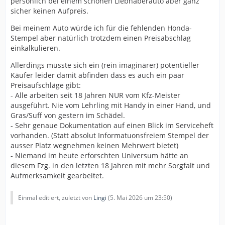
persönlich bei einem schönen Liebhaberauto aber ganz
sicher keinen Aufpreis.
Bei meinem Auto würde ich für die fehlenden Honda-
Stempel aber natürlich trotzdem einen Preisabschlag
einkalkulieren.
Allerdings müsste sich ein (rein imaginärer) potentieller
Käufer leider damit abfinden dass es auch ein paar
Preisaufschläge gibt:
- Alle arbeiten seit 18 Jahren NUR vom Kfz-Meister
ausgeführt. Nie vom Lehrling mit Handy in einer Hand, und
Gras/Suff von gestern im Schädel.
- Sehr genaue Dokumentation auf einen Blick im Serviceheft
vorhanden. (Statt absolut Informatuonsfreiem Stempel der
ausser Platz wegnehmen keinen Mehrwert bietet)
- Niemand im heute erforschten Universum hätte an
diesem Fzg. in den letzten 18 Jahren mit mehr Sorgfalt und
Aufmerksamkeit gearbeitet.
Einmal editiert, zuletzt von
Lingi
(
5. Mai 2026 um 23:50
)