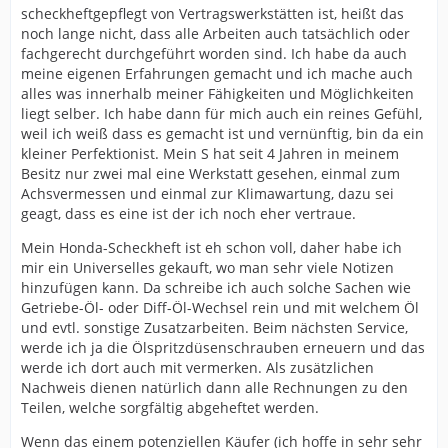
scheckheftgepflegt von Vertragswerkstätten ist, heißt das
noch lange nicht, dass alle Arbeiten auch tatsächlich oder
fachgerecht durchgeführt worden sind. Ich habe da auch
meine eigenen Erfahrungen gemacht und ich mache auch
alles was innerhalb meiner Fähigkeiten und Möglichkeiten
liegt selber. Ich habe dann für mich auch ein reines Gefühl,
weil ich weiß dass es gemacht ist und vernünftig, bin da ein
kleiner Perfektionist. Mein S hat seit 4 Jahren in meinem
Besitz nur zwei mal eine Werkstatt gesehen, einmal zum
Achsvermessen und einmal zur Klimawartung, dazu sei
geagt, dass es eine ist der ich noch eher vertraue.
Mein Honda-Scheckheft ist eh schon voll, daher habe ich
mir ein Universelles gekauft, wo man sehr viele Notizen
hinzufügen kann. Da schreibe ich auch solche Sachen wie
Getriebe-Öl- oder Diff-Öl-Wechsel rein und mit welchem Öl
und evtl. sonstige Zusatzarbeiten. Beim nächsten Service,
werde ich ja die Ölspritzdüsenschrauben erneuern und das
werde ich dort auch mit vermerken. Als zusätzlichen
Nachweis dienen natürlich dann alle Rechnungen zu den
Teilen, welche sorgfältig abgeheftet werden.
Wenn das einem potenziellen Käufer (ich hoffe in sehr sehr