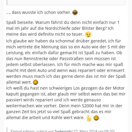
..., dass wusste ich schon vorher.
Spaß beiseite. Warum fährst du denn nicht einfach nur 1
mal im Jahr auf die Nordschleife oder Bilster Berg? Ich
meine das wird definitiv nicht so teuer.
Ich glaube wir haben da schonmal drüber geredet, ich für
mich vertrete die Meinung das so ein Auto wie der S mit der
Leistung, etc einfach dafür gemacht ist Spaß zu haben. Ob
das nun Rennstrecke oder Passstraßen sein müssen ist
jedem selbst überlassen. Ich für mich mache was mir spaß
macht mit dem Auto und wenn was repariert oder erneuert
werden muss mach ich das gerne denn das ist mir der Spaß
allemal wert.
Ich weiß du hast nen schwieriges Los gezogen da der Motor
kaputt gegangen ist, aber glaub mir selbst wenn das bei mir
passiert wirds repariert und ich werde genauso
weitermachen wie vorher. Denn mein S2000 hat mir in der
ganzen Zeit bis jetzt so viel Spaß gebracht das es mir
allemal die arbeit und Kohle wert wäre.
Einmal editiert, zuletzt von
Sadayoshi
(
27. März 2014 um 09:20
)