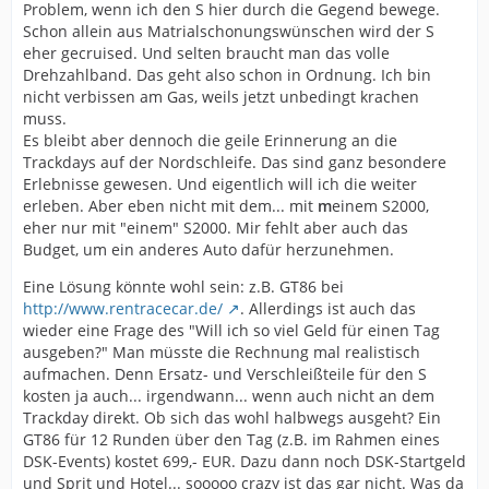
Problem, wenn ich den S hier durch die Gegend bewege.
Schon allein aus Matrialschonungswünschen wird der S
eher gecruised. Und selten braucht man das volle
Drehzahlband. Das geht also schon in Ordnung. Ich bin
nicht verbissen am Gas, weils jetzt unbedingt krachen
muss.
Es bleibt aber dennoch die geile Erinnerung an die
Trackdays auf der Nordschleife. Das sind ganz besondere
Erlebnisse gewesen. Und eigentlich will ich die weiter
erleben. Aber eben nicht mit dem... mit
m
einem S2000,
eher nur mit "einem" S2000. Mir fehlt aber auch das
Budget, um ein anderes Auto dafür herzunehmen.
Eine Lösung könnte wohl sein: z.B. GT86 bei
http://www.rentracecar.de/
. Allerdings ist auch das
wieder eine Frage des "Will ich so viel Geld für einen Tag
ausgeben?" Man müsste die Rechnung mal realistisch
aufmachen. Denn Ersatz- und Verschleißteile für den S
kosten ja auch... irgendwann... wenn auch nicht an dem
Trackday direkt. Ob sich das wohl halbwegs ausgeht? Ein
GT86 für 12 Runden über den Tag (z.B. im Rahmen eines
DSK-Events) kostet 699,- EUR. Dazu dann noch DSK-Startgeld
und Sprit und Hotel... sooooo crazy ist das gar nicht. Was da