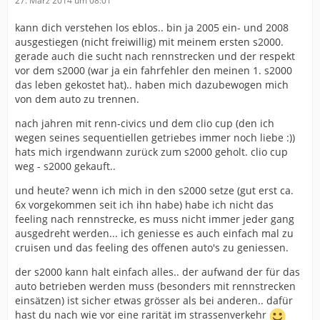
27. März 2014 um 08:01
kann dich verstehen los eblos.. bin ja 2005 ein- und 2008
ausgestiegen (nicht freiwillig) mit meinem ersten s2000.
gerade auch die sucht nach rennstrecken und der respekt
vor dem s2000 (war ja ein fahrfehler den meinen 1. s2000
das leben gekostet hat).. haben mich dazubewogen mich
von dem auto zu trennen.
nach jahren mit renn-civics und dem clio cup (den ich
wegen seines sequentiellen getriebes immer noch liebe :))
hats mich irgendwann zurück zum s2000 geholt. clio cup
weg - s2000 gekauft..
und heute? wenn ich mich in den s2000 setze (gut erst ca.
6x vorgekommen seit ich ihn habe) habe ich nicht das
feeling nach rennstrecke, es muss nicht immer jeder gang
ausgedreht werden... ich geniesse es auch einfach mal zu
cruisen und das feeling des offenen auto's zu geniessen.
der s2000 kann halt einfach alles.. der aufwand der für das
auto betrieben werden muss (besonders mit rennstrecken
einsätzen) ist sicher etwas grösser als bei anderen.. dafür
hast du nach wie vor eine rarität im strassenverkehr