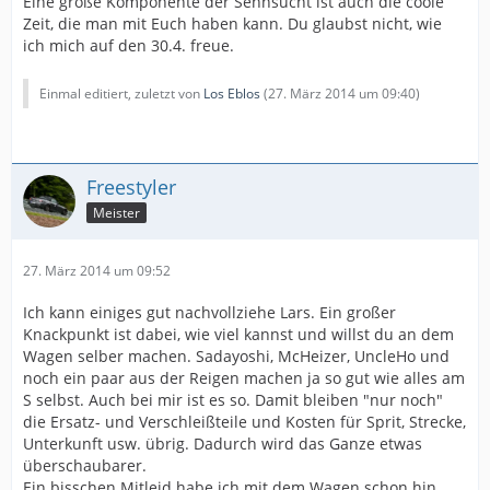
Eine große Komponente der Sehnsucht ist auch die coole
Zeit, die man mit Euch haben kann. Du glaubst nicht, wie
ich mich auf den 30.4. freue.
Einmal editiert, zuletzt von
Los Eblos
(
27. März 2014 um 09:40
)
Freestyler
Meister
27. März 2014 um 09:52
Ich kann einiges gut nachvollziehe Lars. Ein großer
Knackpunkt ist dabei, wie viel kannst und willst du an dem
Wagen selber machen. Sadayoshi, McHeizer, UncleHo und
noch ein paar aus der Reigen machen ja so gut wie alles am
S selbst. Auch bei mir ist es so. Damit bleiben "nur noch"
die Ersatz- und Verschleißteile und Kosten für Sprit, Strecke,
Unterkunft usw. übrig. Dadurch wird das Ganze etwas
überschaubarer.
Ein bisschen Mitleid habe ich mit dem Wagen schon hin