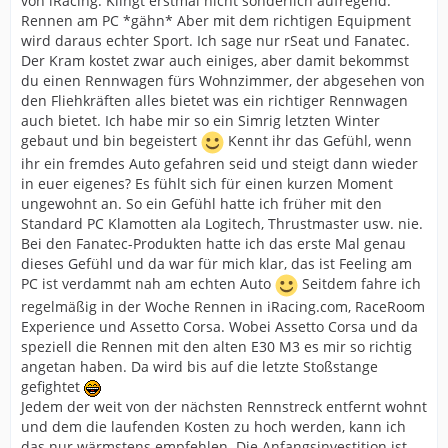
von iRacing. Klingt erstmal nicht sonderlich aufregend.
Rennen am PC *gähn* Aber mit dem richtigen Equipment
wird daraus echter Sport. Ich sage nur rSeat und Fanatec.
Der Kram kostet zwar auch einiges, aber damit bekommst
du einen Rennwagen fürs Wohnzimmer, der abgesehen von
den Fliehkräften alles bietet was ein richtiger Rennwagen
auch bietet. Ich habe mir so ein Simrig letzten Winter
gebaut und bin begeistert
Kennt ihr das Gefühl, wenn
ihr ein fremdes Auto gefahren seid und steigt dann wieder
in euer eigenes? Es fühlt sich für einen kurzen Moment
ungewohnt an. So ein Gefühl hatte ich früher mit den
Standard PC Klamotten ala Logitech, Thrustmaster usw. nie.
Bei den Fanatec-Produkten hatte ich das erste Mal genau
dieses Gefühl und da war für mich klar, das ist Feeling am
PC ist verdammt nah am echten Auto
Seitdem fahre ich
regelmäßig in der Woche Rennen in iRacing.com, RaceRoom
Experience und Assetto Corsa. Wobei Assetto Corsa und da
speziell die Rennen mit den alten E30 M3 es mir so richtig
angetan haben. Da wird bis auf die letzte Stoßstange
gefightet
Jedem der weit von der nächsten Rennstreck entfernt wohnt
und dem die laufenden Kosten zu hoch werden, kann ich
das nur wärmstens empfehlen. Die Anfangsinvestition ist