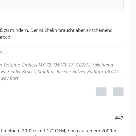
ß zu mindern. Der Michelin braucht aber anscheinend
hread.
..."
mm Testpipe, Endless MX-72, KW V3, 17" CE28N, Yokohama
ces, Fender Braces, Stahlbus Bleeder Valves, Radium '06 OCC,
Sway Bars.
#47
 auf meinem 2002er mit 17" OEM, noch auf einem 2009er