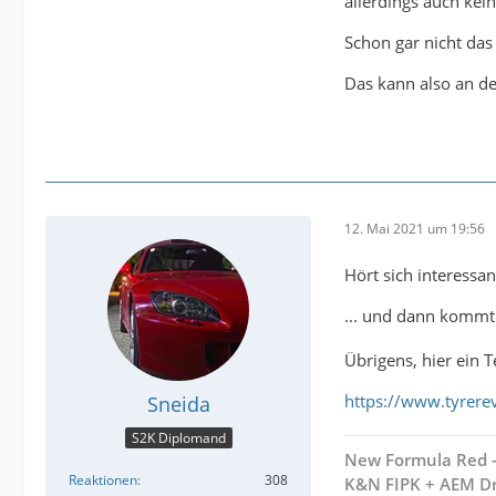
allerdings auch ke
Schon gar nicht das
Das kann also an de
12. Mai 2021 um 19:56
Hört sich interessa
... und dann kommt
Übrigens, hier ein 
https://www.tyrere
Sneida
S2K Diplomand
New Formula Red - 
Reaktionen
308
K&N FIPK + AEM Dr