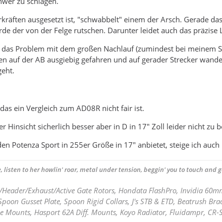
hwer zu schlagen.
kräften ausgesetzt ist, "schwabbelt" einem der Arsch. Gerade das 
de der von der Felge rutschen. Darunter leidet auch das präzise 
 das Problem mit dem großen Nachlauf (zumindest bei meinem Set
den auf der AB ausgiebig gefahren und auf gerader Strecker wan
eht.
das ein Vergleich zum AD08R nicht fair ist.
r Hinsicht sicherlich besser aber in D in 17" Zoll leider nicht z
n Potenza Sport in 255er Größe in 17" anbietet, steige ich auch u
, listen to her howlin' roar, metal under tension, beggin' you to touch and go
/Header/Exhaust/Active Gate Rotors, Hondata FlashPro, Invidia 60
poon Gusset Plate, Spoon Rigid Collars, J's STB & ETD, Beatrush Bra
e Mounts, Hasport 62A Diff. Mounts, Koyo Radiator, Fluidampr, CR-