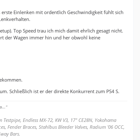
erste Einlenken mit ordentlich Geschwindigkeit fühlt sich
Lenkverhalten.
up). Top Speed trau ich mich damit ehrlich gesagt nicht.
dert der Wagen immer hin und her obwohl keine
u bekommen.
m. Schließlich ist er der direkte Konkurrent zum PS4 S.
..."
mm Testpipe, Endless MX-72, KW V3, 17" CE28N, Yokohama
ces, Fender Braces, Stahlbus Bleeder Valves, Radium '06 OCC,
Sway Bars.