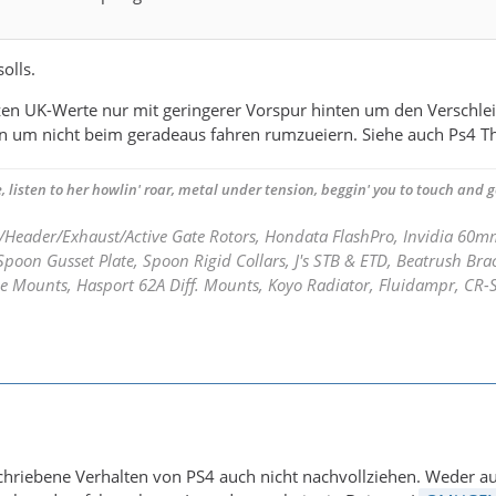
olls.
en UK-Werte nur mit geringerer Vorspur hinten um den Verschlei
n um nicht beim geradeaus fahren rumzueiern. Siehe auch Ps4 T
, listen to her howlin' roar, metal under tension, beggin' you to touch and go
/Header/Exhaust/Active Gate Rotors, Hondata FlashPro, Invidia 60
poon Gusset Plate, Spoon Rigid Collars, J's STB & ETD, Beatrush Bra
e Mounts, Hasport 62A Diff. Mounts, Koyo Radiator, Fluidampr, CR-
schriebene Verhalten von PS4 auch nicht nachvollziehen. Weder