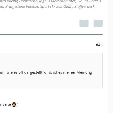
 Ultra Racing Domstrebe, Ingalls Motordämpfer, Öhlins Road &
n, Bridgestone Potenza Sport (17 Zoll OEM), Stoffverdeck,
#43
m, wie es oft dargestellt wird, ist es meiner Meinung
r Seite
)