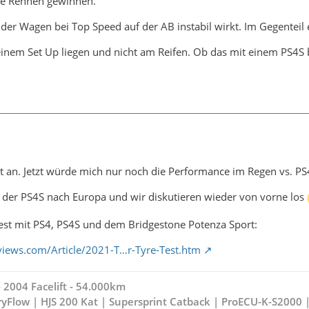
ine Rennen gewinnen.
 der Wagen bei Top Speed auf der AB instabil wirkt. Im Gegenteil e
inem Set Up liegen und nicht am Reifen. Ob das mit einem PS4S 
nt an. Jetzt würde mich nur noch die Performance im Regen vs. PS4
 der PS4S nach Europa und wir diskutieren wieder von vorne los
Test mit PS4, PS4S und dem Bridgestone Potenza Sport:
views.com/Article/2021-T…r-Tyre-Test.htm
2004 Facelift - 54.000km
yFlow | HJS 200 Kat | Supersprint Catback | ProECU-K-S2000 