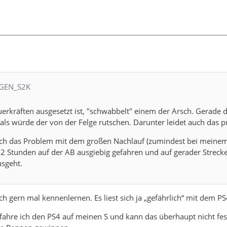
UGEN_S2K
erkräften ausgesetzt ist, "schwabbelt" einem der Arsch. Gerade d
als würde der von der Felge rutschen. Darunter leidet auch das p
och das Problem mit dem großen Nachlauf (zumindest bei meinem S
ch 2 Stunden auf der AB ausgiebig gefahren und auf gerader Stre
sgeht.
h gern mal kennenlernen. Es liest sich ja „gefährlich“ mit dem PS4
ahre ich den PS4 auf meinen S und kann das überhaupt nicht festste