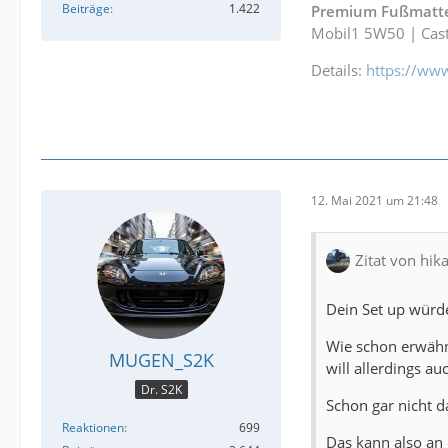
Beiträge
1.422
Premium Fußmatte
Mobil1 5W50 | Cast
Details:
https://ww
12. Mai 2021 um 21:48
Zitat von hika
Dein Set up würde
Wie schon erwähnt
MUGEN_S2K
will allerdings a
Dr. S2K
Schon gar nicht d
Reaktionen
699
Das kann also an