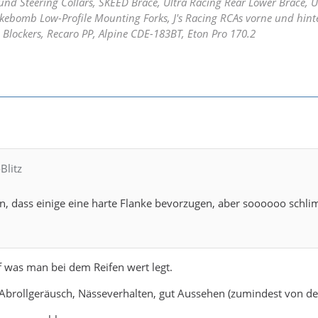
und Steering Collars, SKEED Brace, Ultra Racing Rear Lower Brace,
kebomb Low-Profile Mounting Forks, J's Racing RCAs vorne und hinte
 Blockers, Recaro PP, Alpine CDE-183BT, Eton Pro 170.2
Blitz
n, dass einige eine harte Flanke bevorzugen, aber soooooo schlim
 was man bei dem Reifen wert legt.
Abrollgeräusch, Nässeverhalten, gut Aussehen (zumindest von de