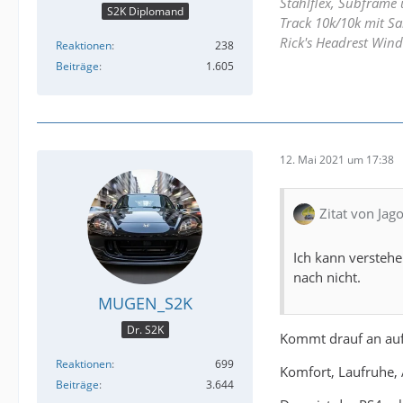
Stahlflex, Subframe 
S2K Diplomand
Track 10k/10k mit Sa
Rick's Headrest Wind
Reaktionen
238
Beiträge
1.605
12. Mai 2021 um 17:38
Zitat von Jago
Ich kann verstehe
nach nicht.
MUGEN_S2K
Dr. S2K
Kommt drauf an auf
Reaktionen
699
Komfort, Laufruhe, 
Beiträge
3.644