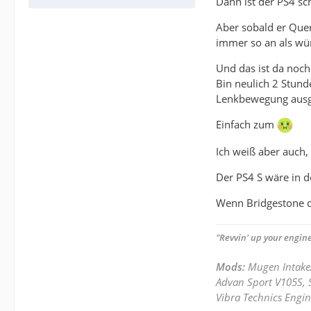
Dann ist der PS4 sc
Aber sobald er Quer
immer so an als wür
Und das ist da noch
Bin neulich 2 Stun
Lenkbewegung ausg
Einfach zum
Ich weiß aber auch, 
Der PS4 S wäre in de
Wenn Bridgestone de
"Revvin' up your engine
Mods:
Mugen Intake
Advan Sport V105S, S
Vibra Technics Engin