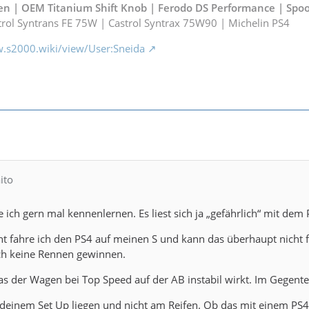
n | OEM Titanium Shift Knob |
Ferodo DS Performance
| Spoo
rol Syntrans FE 75W | Castrol Syntrax 75W90 | Michelin PS4
w.s2000.wiki/view/User:Sneida
ito
 ich gern mal kennenlernen. Es liest sich ja „gefährlich“ mit dem 
 fahre ich den PS4 auf meinen S und kann das überhaupt nicht fest
uch keine Rennen gewinnen.
as der Wagen bei Top Speed auf der AB instabil wirkt. Im Gegentei
 deinem Set Up liegen und nicht am Reifen. Ob das mit einem PS4