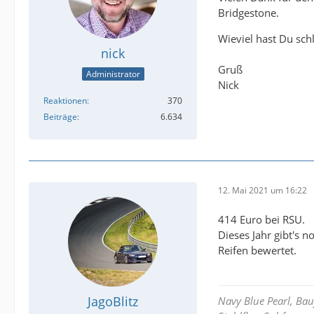
Bridgestone.
Wieviel hast Du schl
nick
Gruß
Administrator
Nick
Reaktionen
370
Beiträge
6.634
12. Mai 2021 um 16:22
414 Euro bei RSU.
Dieses Jahr gibt's
Reifen bewertet.
JagoBlitz
Navy Blue Pearl, Ba