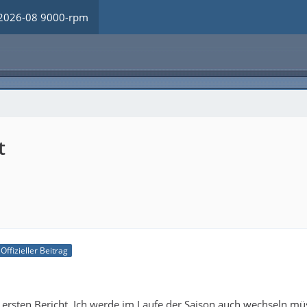
2026-08 9000-rpm
t
Offizieller Beitrag
 ersten Bericht. Ich werde im Laufe der Saison auch wechseln mü