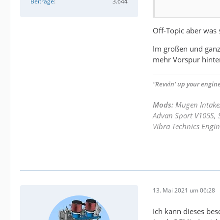
Beiträge
3.644
Off-Topic aber was s
Im großen und ganz
mehr Vorspur hinte
"Revvin' up your engine
Mods:
Mugen Intake
Advan Sport V105S, S
Vibra Technics Engin
13. Mai 2021 um 06:28
Ich kann dieses be