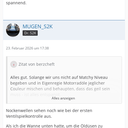
spannend.
MUGEN_S2K
Dr. S2K
23. Februar 2026 um 17:38
Zitat von berzcheft
Alles gut. Solange wir uns nicht auf Matchy Niveau
begeben und in Eigenregie Motorradöle jeglicher
Couleur mischen und behaupten, dass das geil sein
muss - ist alles entspannt.
Alles anzeigen
Ich kann deine Herangehensweise verstehen und den
Nockenwellen sehen noch wie bei der ersten
Wunsch dass auszuprobieren. Ich hab ja nach langem
Ventilspielkontrolle aus.
auch auf das neue Mobil 1 gewechselt und bisher alles
Ich habe aufgehört soviel das Öl zu wechseln, aber
gut. Nach dieser Saison zapfe ich used oil.
fahre viel weniger als du. Das muss jeder nach seinem
Als ich die Wanne unten hatte, um die Öldüsen zu