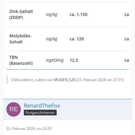
Zink-Gehalt
mg
/
kg
ca. 1.150
ca. 1
(ZDDP)
Molybdän-
mg
/
kg
ca. 120
ca. 7
Gehalt
TBN
mgKOH
/
g
12,5
ca. 7
(Basenzahl)
3 Mal editiert, zuletzt von
MUGEN_S2K
(
23. Februar 2026 um 21:31
)
RenardTheFox
Fortgeschrittener
22. Februar 2026 um 23:25