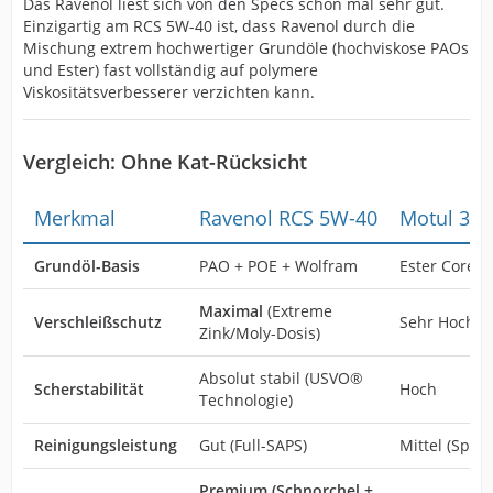
Das Ravenol liest sich von den Specs schon mal sehr gut.
Einzigartig am RCS 5W-40 ist, dass Ravenol durch die
Mischung extrem hochwertiger Grundöle (hochviskose PAOs
und Ester) fast vollständig auf polymere
Viskositätsverbesserer verzichten kann.
Vergleich: Ohne Kat-Rücksicht
Merkmal
Ravenol RCS 5W-40
Motul 30
Grundöl-Basis
PAO + POE + Wolfram
Ester Core
Maximal
(Extreme
Verschleißschutz
Sehr Hoch
Zink/Moly-Dosis)
Absolut stabil (USVO®
Scherstabilität
Hoch
Technologie)
Reinigungsleistung
Gut (Full-SAPS)
Mittel (Sport
Premium (Schnorchel +