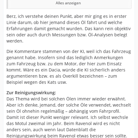
Alles anzeigen
Dafür müssen Langzeitergebnisse her. Insbesondere
wird immer vergessen, dass es nicht nur die SAE-Klasse
Berz, ich verstehe deinen Punkt, aber mir ging es in erster
ist, nicht nur irgendwelche nackten Elementgehalte,
Linie darum, ob hier jemand dieses Öl fährt und welche
HTHS, usw. usf. - sondern alles sich gegenseitig
Erfahrungen damit gemacht wurden. Das kann rein objektiv
beeinflusst.
sein oder auch durch Messungen bzw. Öl-Analysen belegt
werden.
Man schließt vom Effekt einzelner
Und das ist eben die Komplexität in multifaktoriellen
Komponenten/Eigenschaften auf das gesamte und ignoriert
Die Kommentare stammen von der KI, weil ich das Fahrzeug
Systemen, die das vorhandene „Wissen“ im Netz / KI
Synergien oder Nebenwirkungen, die entstehen wenn man
genannt habe. Insofern sind das lediglich Anmerkungen
nicht erklären oder beantworten kann.
additive zusammenkippt oder Grundöle austauscht.
zum Fahrzeug bzw. zu dem Motor, der hier zum Einsatz
kommt. Wäre es ein Dacia, würde die KI sicherlich anders
Es gibt Dinge, die über die Komplexität eines Dreisatzes
argumentieren bzw. es als Overkill bezeichnen – zum
hinaus gehen!!!
Beispiel wegen des Kats usw.
Zur Reinigungswirkung:
Was auch schwierig ist, sind Scoring Kommentare wie:
Das Thema wird bei solchen Ölen immer wieder erwähnt.
Punkt für X, besser / schlechter etc.
Aber ich denke, jemand, der solche Öle verwendet, wechselt
Ich schätze das ist mit KI ausgearbeitet, aber mal paar
sein Öl ohnehin regelmäßig – abhängig vom Fahrprofil.
nüchterne Kommentare dazu.
Damit ist dieser Punkt weniger relevant. Ich selbst wechsle
das Motul zweimal im Jahr. Beim Ravenol wird es nicht
Es kommt immer drauf an, was für ein Appetit das
anders sein, auch wenn laut Datenblatt die
Aggregat hat, um dann bewerten zu Können, ob Öl X
Bauteil Typischer Druck
Reinigungswirkung beim Ravenol etwas besser sein sollte.