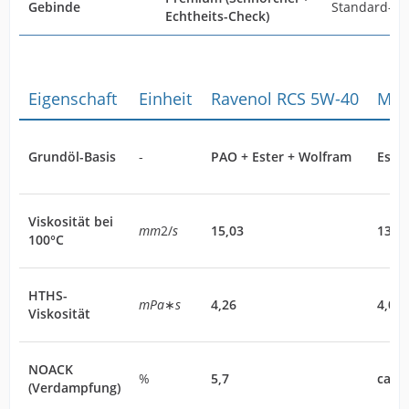
Gebinde
Standard-Do
Echtheits-Check)
Eigenschaft
Einheit
Ravenol RCS 5W-40
Mot
Grundöl-Basis
-
PAO + Ester + Wolfram
Este
Viskosität bei
mm
2/
s
15,03
13,5
100°C
HTHS-
mPa
∗
s
4,26
4,0
Viskosität
NOACK
%
5,7
ca. 7
(Verdampfung)