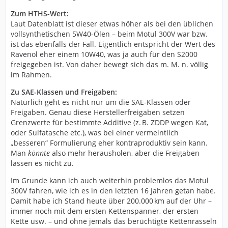
oder Y in diesem Punkt vorteilhafter wäre oder nicht.
Zum HTHS-Wert:
Haupt- & Pleuellager 100-200 bar
Als Beispiel: ein HTHS Wert wird im Labor mit einem
Laut Datenblatt ist dieser etwas höher als bei den üblichen
kapillaren Scherviskometer gefahren. Dort herrscht nur
vollsynthetischen 5W40-Ölen – beim Motul 300V war bzw.
relativ geringer Druck !
Nocken/Lager/Stößelkontakt 2000-3000+ bar (Hertz’scher
ist das ebenfalls der Fall. Eigentlich entspricht der Wert des
Pressdruck)
Ravenol eher einem 10W40, was ja auch für den S2000
Im Motor haben wir natürlich Drücke:
freigegeben ist. Von daher bewegt sich das m. M. n. völlig
im Rahmen.
Kolbenring/Zylinderwand 150-250 bar
Zu SAE-Klassen und Freigaben:
Natürlich geht es nicht nur um die SAE-Klassen oder
(Ps. Diese Werte habe ich mit KI mir geben lassen,
Freigaben. Genau diese Herstellerfreigaben setzen
formuliere seit Jahren kein Engine-Oil mehr. Werte mögen
Grenzwerte für bestimmte Additive (z. B. ZDDP wegen Kat,
als Bandbreite angesehen werden, allgemein)
oder Sulfatasche etc.), was bei einer vermeintlich
„besseren“ Formulierung eher kontraproduktiv sein kann.
Aber und interessanterweise, unter realem Lagerdruck
Man
könnte
also mehr herausholen, aber die Freigaben
steigt die Viskosität 30-60% - über dem gemessenen
lassen es nicht zu.
HTHS Wert.
Daher vorsichtig mit hoch, höher, am höchsten = geil!
Im Grunde kann ich auch weiterhin problemlos das Motul
300V fahren, wie ich es in den letzten 16 Jahren getan habe.
Man benötigt sicher einen stabilen HTHS, um einen
Damit habe ich Stand heute über 200.000 km auf der Uhr –
Ölfilm-Abriss zu vermeiden und bisschen Puffer, aber es
immer noch mit dem ersten Kettenspanner, der ersten
muss nicht eine Superlative sein.
Kette usw. – und ohne jemals das berüchtigte Kettenrasseln
Ich wolle eigentlich nicht viel schreiben, aber ist halt