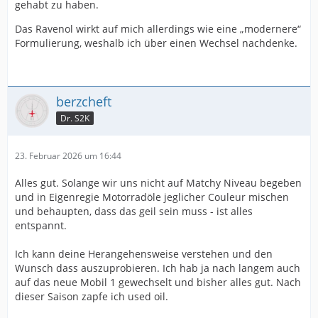
gehabt zu haben.
eine Berufskrankheit.
Das war auch nur kurz zur physikalischen Eigenschaft.
Das Ravenol wirkt auf mich allerdings wie eine „modernere“
Hinzu kommen Additiv-Effekte.
Ich glaube vieles ist eine Wiederholung meiner
Formulierung, weshalb ich über einen Wechsel nachdenke.
Ausführungen von früher in diesem Thread, daher lass
Alleine durch irgendwelche Elemente, weiß man nicht,
ich es auch, aber es hat gejuckt.
was für ein Molekül oder Additiv dort eingesetzt wird
und wie es sich im Ganzen verhält.
Probiert es aus, und macht Analysen, befundet euren
berzcheft
Motor und dann kann man Sternchen vergeben. Alles
Full SAPS kling toll, aber was ist mit Ablagerungen und
Dr. S2K
andere ist viel Esoterik und statistisch irrelevant.
Sauberkeit über Laufzeit ? Ein Aspekt bei Motorenölen,
der immer ignoriert wird. Vielleicht bei uns Petrol Heads
23. Februar 2026 um 16:44
etwas weniger im Fokus, da wir unsere Öle häufiger
wechseln 😎
Alles gut. Solange wir uns nicht auf Matchy Niveau begeben
und in Eigenregie Motorradöle jeglicher Couleur mischen
und behaupten, dass das geil sein muss - ist alles
entspannt.
Ich kann deine Herangehensweise verstehen und den
Wunsch dass auszuprobieren. Ich hab ja nach langem auch
auf das neue Mobil 1 gewechselt und bisher alles gut. Nach
dieser Saison zapfe ich used oil.