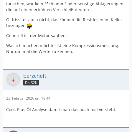
Use-Case definieren. Unabhängig davon, ist mir das
tauschen, war kein "Schlamm" oder sonstige Ablagerungen
Versuch macht Kluch, aber begleite das mit
Thema Sauberkeit und Langlebigkeit trotzdem wichtig,
die auf einen erhöhten Verschleiß deuten.
vorher/nachher Analysen!
weil die Performance indirekt davon abhängt.
Öl frisst er auch nicht, das können die Restdosen im Keller
Ich kenne die Formulierung von Ravenol nicht. Das kann
bezeugen
ein Market General Addpack sein, es kann geboostet
sein, es können die Grundöle auf PAO umgestellt sein
Generell ist der Motor sauber.
usw. Da steckt man nicht drin.
Was ich machen möchte, ist eine Kompressionsmessung.
Wenn‘s keinen Ärger macht, ist alles gut - aber genau
Nur um mal die Werte zu kennen.
dieses Follow Up erbringen keine User.
Ideal wäre, wenn du deinen Motor nach so langer Zeit
mit Motul mal befundest, bei der nächsten
berzcheft
Ventileinstellung die Nockenwellen, dann und/oder
Ölwanne runter von unten die Laufbahnen oder per
Dr. S2K
Boroskop über die Zündkerzen. Dann hast den Zustand
dokumentiert und kannst wechseln auf das Ravenol und
23. Februar 2026 um 18:44
berichten. Nur so als Ideen …definitiv spannend.
Cool. Plus Öl Analyse damit man das auch mal versteht.