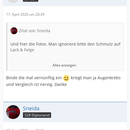
17. April 2026 um 20:39
Zitat von Sneida
Und hier die Fotos. Man ignoriere bitte den Schmutz auf
Lack & Felge
Alles anzeigen
https://files.bestmail.ws/bps/1.jpg
Binde die mal vernünftig ein
kriegt man ja Augenkrebs
und Vergleich ist nervig. Danke
https://files.bestmail.ws/bps/2.jpg
https://files.bestmail.ws/bps/3.jpg
Sneida
S2K Diplomand
https://files.bestmail.ws/bps/4.jpg