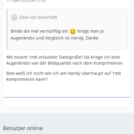
17. April 2026 um 21:26
https://files.bestmail.ws/bps/5.jpg
Zitat von berzcheft
https://files.bestmail.ws/bps/6.jpg
Binde die mal vernünftig ein
kriegt man ja
https://files.bestmail.ws/bps/7.jpg
Augenkrebs und Vergleich ist nervig. Danke
https://files.bestmail.ws/bps/8.jpg
Mit maxim 1mb erlaubter Dateigröße? Da kriege ich eher
https://files.bestmail.ws/bps/9.jpg
Augenkrebs von der Bildqualität nach dem Komprimieren
Bzw weiß ich nicht wie ich am Handy überhaupt auf 1mb
https://files.bestmail.ws/bps/10.jpg
komprimieren kann?
Benutzer online