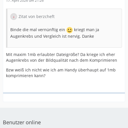
17. April 2026 um 21:26
https://files.bestmail.ws/bps/5.jpg
Zitat von berzcheft
https://files.bestmail.ws/bps/6.jpg
Binde die mal vernünftig ein
kriegt man ja
https://files.bestmail.ws/bps/7.jpg
Augenkrebs und Vergleich ist nervig. Danke
https://files.bestmail.ws/bps/8.jpg
Mit maxim 1mb erlaubter Dateigröße? Da kriege ich eher
https://files.bestmail.ws/bps/9.jpg
Augenkrebs von der Bildqualität nach dem Komprimieren
Bzw weiß ich nicht wie ich am Handy überhaupt auf 1mb
https://files.bestmail.ws/bps/10.jpg
komprimieren kann?
Benutzer online