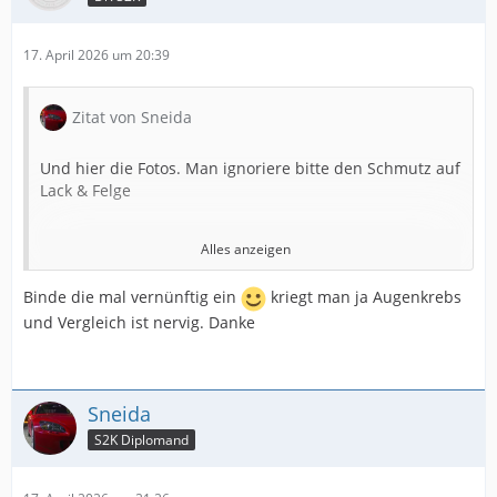
17. April 2026 um 20:39
Zitat von Sneida
Und hier die Fotos. Man ignoriere bitte den Schmutz auf
Lack & Felge
Alles anzeigen
https://files.bestmail.ws/bps/1.jpg
Binde die mal vernünftig ein
kriegt man ja Augenkrebs
und Vergleich ist nervig. Danke
https://files.bestmail.ws/bps/2.jpg
https://files.bestmail.ws/bps/3.jpg
Sneida
S2K Diplomand
https://files.bestmail.ws/bps/4.jpg