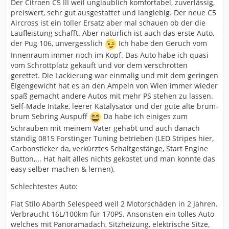
Der Citroen C5 III weil unglaublich komfortabel, zuverlässig,
preiswert, sehr gut ausgestattet und langlebig. Der neue C5
Aircross ist ein toller Ersatz aber mal schauen ob der die
Laufleistung schafft. Aber natürlich ist auch das erste Auto,
der Pug 106, unvergesslich
Ich habe den Geruch vom
Innenraum immer noch im Kopf. Das Auto habe ich quasi
vom Schrottplatz gekauft und vor dem verschrotten
gerettet. Die Lackierung war einmalig und mit dem geringen
Eigengewicht hat es an den Ampeln von Wien immer wieder
spaß gemacht andere Autos mit mehr PS stehen zu lassen.
Self-Made Intake, leerer Katalysator und der gute alte brum-
brum Sebring Auspuff
Da habe ich einiges zum
Schrauben mit meinem Vater gehabt und auch danach
ständig 0815 Forstinger Tuning betrieben (LED Stripes hier,
Carbonsticker da, verkürztes Schaltgestänge, Start Engine
Button,... Hat halt alles nichts gekostet und man konnte das
easy selber machen & lernen).
Schlechtestes Auto:
Fiat Stilo Abarth Selespeed weil 2 Motorschäden in 2 Jahren.
Verbraucht 16L/100km für 170PS. Ansonsten ein tolles Auto
welches mit Panoramadach, Sitzheizung, elektrische Sitze,