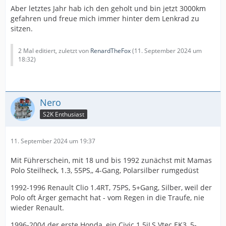
Aber letztes Jahr hab ich den geholt und bin jetzt 3000km
gefahren und freue mich immer hinter dem Lenkrad zu
sitzen.
2 Mal editiert, zuletzt von
RenardTheFox
(
11. September 2024 um
18:32
)
Nero
S2K Enthusiast
11. September 2024 um 19:37
Mit Führerschein, mit 18 und bis 1992 zunächst mit Mamas
Polo Steilheck, 1.3, 55PS,, 4-Gang, Polarsilber rumgedüst
1992-1996 Renault Clio 1.4RT, 75PS, 5+Gang, Silber, weil der
Polo oft Ärger gemacht hat - vom Regen in die Traufe, nie
wieder Renault.
1996-2004 der erste Honda, ein Civic 1.5iLS Vtec EK3, 5-