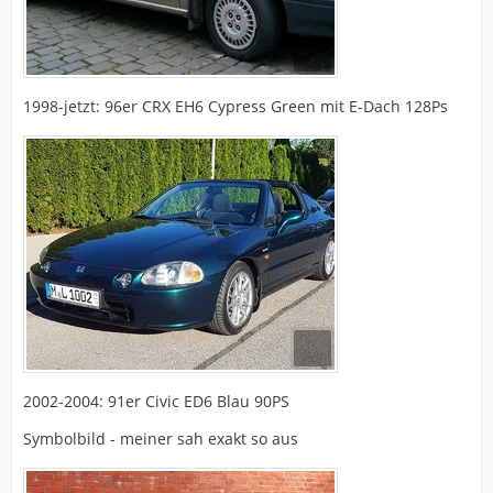
1998-jetzt: 96er CRX EH6 Cypress Green mit E-Dach 128Ps
2002-2004: 91er Civic ED6 Blau 90PS
Symbolbild - meiner sah exakt so aus