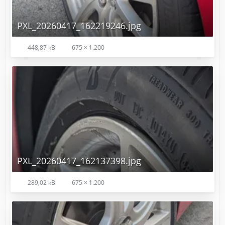
PXL_20260417_162219246.jpg
448,87 kB
675 × 1.200
PXL_20260417_162137398.jpg
289,02 kB
675 × 1.200