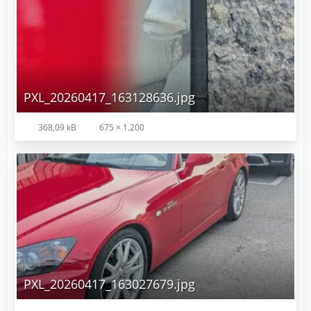
PXL_20260417_163128636.jpg
368,09 kB
675 × 1.200
PXL_20260417_163027679.jpg