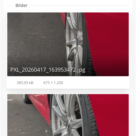
Bilder
PXL_20260417_163953472.jpg
385,05 kB
675 × 1.200