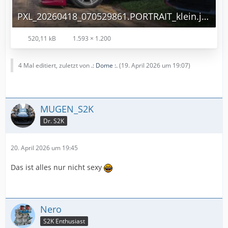
PXL_20260418_070529861.PORTRAIT_klein.jpg
520,11 kB
1.593 × 1.200
4 Mal editiert, zuletzt von
.: Dome :.
(
19. April 2026 um 19:07
)
MUGEN_S2K
Dr. S2K
20. April 2026 um 19:45
Das ist alles nur nicht sexy
Nero
S2K Enthusiast