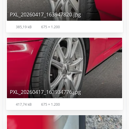
PXL_20260417_163947820.jpg
385,19 kB
675 × 1.200
PXL_20260417_163934776.jpg
417,74 kB
675 × 1.200