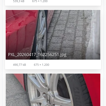
539,3 kB
675 × 1.200
PXL_20260417_162256251.jpg
490,77 kB
675 × 1.200