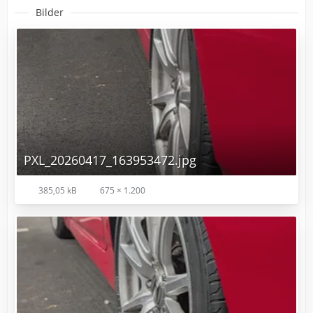
Bilder
PXL_20260417_163953472.jpg
385,05 kB
675 × 1.200