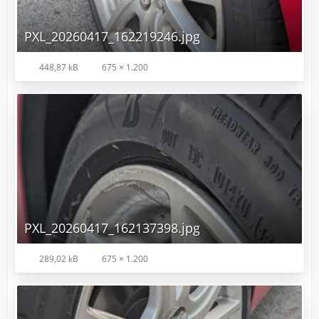
PXL_20260417_162219246.jpg
448,87 kB
675 × 1.200
PXL_20260417_162137398.jpg
289,02 kB
675 × 1.200