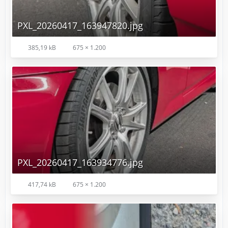
PXL_20260417_163947820.jpg
385,19 kB
675 × 1.200
PXL_20260417_163934776.jpg
417,74 kB
675 × 1.200