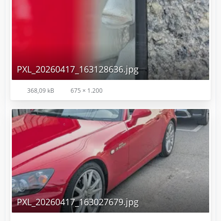
PXL_20260417_163128636.jpg
368,09 kB
675 × 1.200
PXL_20260417_163027679.jpg