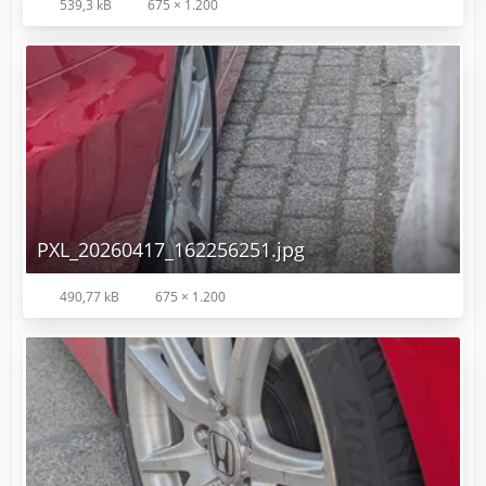
539,3 kB
675 × 1.200
PXL_20260417_162256251.jpg
490,77 kB
675 × 1.200