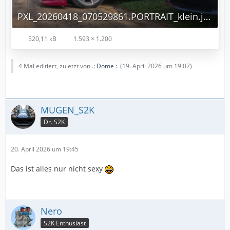
PXL_20260418_070529861.PORTRAIT_klein.jpg
520,11 kB
1.593 × 1.200
4 Mal editiert, zuletzt von
.: Dome :.
(
19. April 2026 um 19:07
)
MUGEN_S2K
Dr. S2K
20. April 2026 um 19:45
Das ist alles nur nicht sexy
Nero
S2K Enthusiast