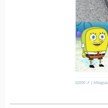
S2000
|
Alltagsa