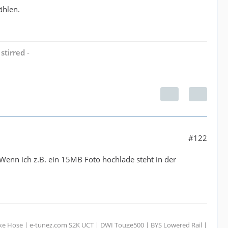
ählen.
stirred
-
#122
 Wenn ich z.B. ein 15MB Foto hochlade steht in der
take Hose | e-tunez.com S2K UCT | DWI Touge500 | BYS Lowered Rail |