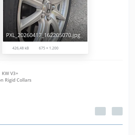
PXL_20260417_162205070.jpg
426,48 kB
675 × 1.200
| KW V3+
n Rigid Collars