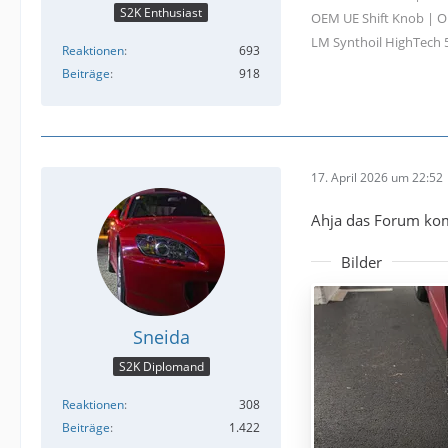
S2K Enthusiast
OEM UE Shift Knob | OE
LM Synthoil HighTech 
Reaktionen
693
Beiträge
918
17. April 2026 um 22:52
Ahja das Forum kom
Bilder
Sneida
S2K Diplomand
Reaktionen
308
Beiträge
1.422