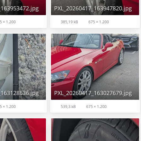
163953472.jpg
PXL_20260417_163947820.jpg
5 × 1.200
385,19 kB
675 × 1.200
163128636.jpg
PXL_20260417_163027679.jpg
5 × 1.200
539,3 kB
675 × 1.200