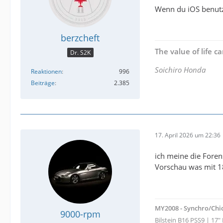
Wenn du iOS benutzt
berzcheft
The value of life 
Dr. S2K
Soichiro Honda
Reaktionen
996
Beiträge
2.385
17. April 2026 um 22:36
ich meine die Foren
Vorschau was mit 
MY2008 - Synchro/Chi
9000-rpm
Bilstein B16 PSS9 | 17