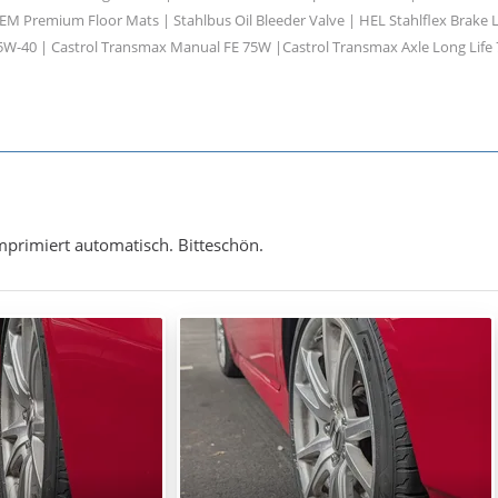
M Premium Floor Mats | Stahlbus Oil Bleeder Valve | HEL Stahlflex Brake L
5W-40 | Castrol Transmax Manual FE 75W |Castrol Transmax Axle Long Life
primiert automatisch. Bitteschön.