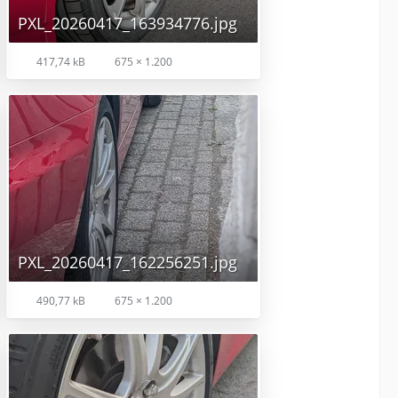
PXL_20260417_163934776.jpg
417,74 kB
675 × 1.200
PXL_20260417_162256251.jpg
490,77 kB
675 × 1.200