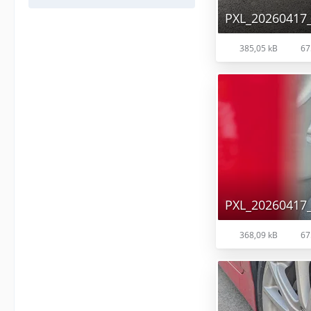
PXL_20260417_
385,05 kB
67
PXL_20260417_
368,09 kB
67