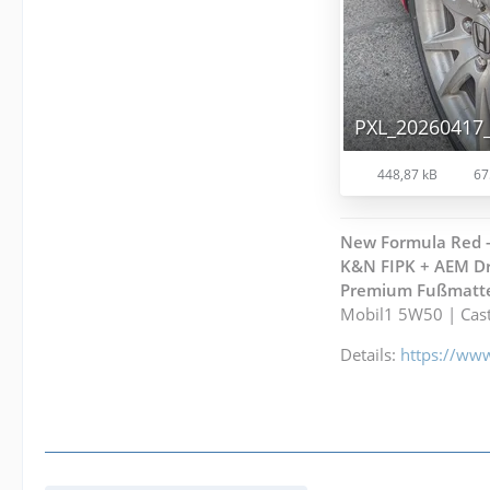
PXL_20260417_
448,87 kB
67
New Formula Red - 
K&N FIPK + AEM Dr
Premium Fußmatte
Mobil1 5W50 | Cast
Details:
https://ww