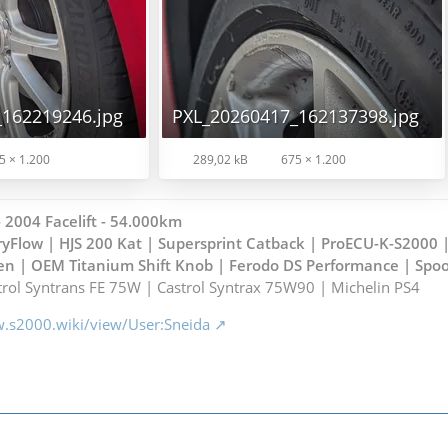
162219246.jpg
PXL_20260417_162137398.jpg
5 × 1.200
289,02 kB
675 × 1.200
2004 Facelift - 54.000km
yFlow | HJS 200 Kat | Supersprint Catback | ProECU-K-S2000 
n | OEM Titanium Shift Knob |
Ferodo DS Performance
| Spoo
rol Syntrans FE 75W | Castrol Syntrax 75W90 | Michelin PS4
w.s2000.wiki/view/User:Sneida