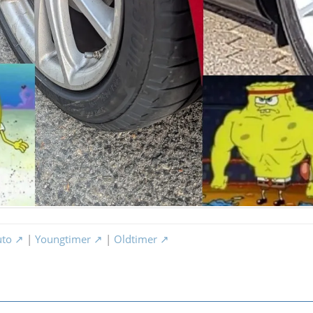
uto
|
Youngtimer
|
Oldtimer