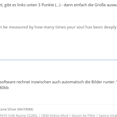
, gibt es links unten 3 Punkte (…) - dann einfach die Größe ausw
can be measured by how many times your soul has been deeply 
software rechnet inzwischen auch automatisch die Bilder runter.
180kb
cane Silver (NH745M)
" RAYS Volk Racing CE28SL | OEM Airbox-Mod + Spoon Air Filter | Samco In