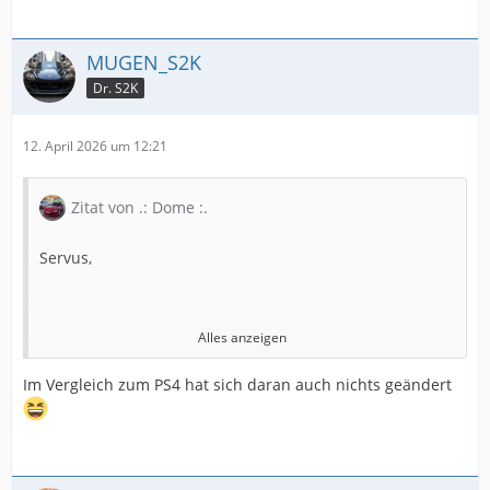
MUGEN_S2K
Dr. S2K
12. April 2026 um 12:21
Zitat von .: Dome :.
Servus,
Alles anzeigen
ich habe mich im Winter dann doch für den Michelin
Im Vergleich zum PS4 hat sich daran auch nichts geändert
PS5 in OEM Dimensionen entschieden.
Bin bisher nur wenige Kilometer gefahren und kann
noch nichts zum Verhalten im Grenzbereich sagen.