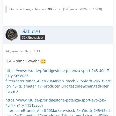
Einmal editiert, zuletzt von
9000-rpm
(
14. Januar 2026 um 16:00
)
Diablo70
S2K Enthusiast
14. Januar 2026 um 13:15
RSU - ohne Gewähr
https://www.rsu.de/p/bridgestone-potenza-sport-245-40r17-
91-y-565805?
filter=coreBrands_Alle%20Marken~stock_2~tWidth_245~tSect
ion_40~tDiameter_17~producer_Bridgestone&changedFilter
=true
https://www.rsu.de/p/bridgestone-potenza-sport-evo-245-
40r17-91-y-11313207?
filter=coreBrands_Alle%20Marken~stock_2~tWidth_245~tSect
ion_40~tDiameter_17~producer_Bridgestone&changedFilter