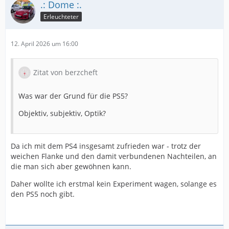
.: Dome :.
Was mich aber positiv überrascht hat ist das
Erleuchteter
Ansprechverhalten/Flankensteifigkeit.
12. April 2026 um 16:00
Da konnte ich jetzt keinen Nachteil zum abgefahrenen
PS4 feststellen, obwohl die 7mm hohen Profilblöcke per
se schwammiger sein sollten.
Zitat von berzcheft
Was war der Grund für die PS5?
Objektiv, subjektiv, Optik?
Von daher erstmal vorsichtig positiv bisher.
Da ich mit dem PS4 insgesamt zufrieden war - trotz der
weichen Flanke und den damit verbundenen Nachteilen, an
die man sich aber gewöhnen kann.
Daher wollte ich erstmal kein Experiment wagen, solange es
den PS5 noch gibt.