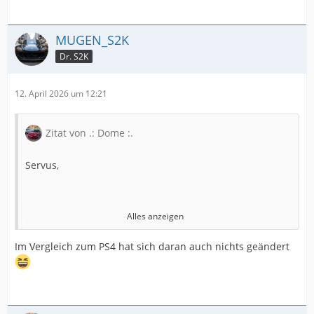
MUGEN_S2K
Dr. S2K
12. April 2026 um 12:21
Zitat von .: Dome :.
Servus,
Alles anzeigen
ich habe mich im Winter dann doch für den Michelin
Im Vergleich zum PS4 hat sich daran auch nichts geändert
PS5 in OEM Dimensionen entschieden.
Bin bisher nur wenige Kilometer gefahren und kann
noch nichts zum Verhalten im Grenzbereich sagen.