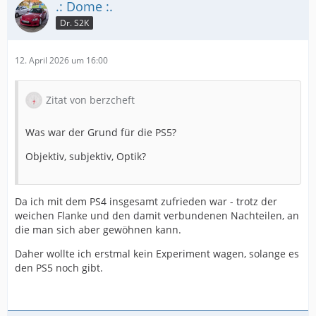
.: Dome :.
Was mich aber positiv überrascht hat ist das
Dr. S2K
Ansprechverhalten/Flankensteifigkeit.
12. April 2026 um 16:00
Da konnte ich jetzt keinen Nachteil zum abgefahrenen
PS4 feststellen, obwohl die 7mm hohen Profilblöcke per
se schwammiger sein sollten.
Zitat von berzcheft
Was war der Grund für die PS5?
Objektiv, subjektiv, Optik?
Von daher erstmal vorsichtig positiv bisher.
Da ich mit dem PS4 insgesamt zufrieden war - trotz der
weichen Flanke und den damit verbundenen Nachteilen, an
die man sich aber gewöhnen kann.
Daher wollte ich erstmal kein Experiment wagen, solange es
den PS5 noch gibt.