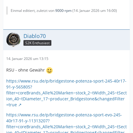
Einmal editiert, zuletzt von
9000-rpm
(
14. Januar 2026 um 16:00
)
Diablo70
S2K Enthusiast
14. Januar 2026 um 13:15
RSU - ohne Gewähr
https://www.rsu.de/p/bridgestone-potenza-sport-245-40r17-
91-y-565805?
filter=coreBrands_Alle%20Marken~stock_2~tWidth_245~tSect
ion_40~tDiameter_17~producer_Bridgestone&changedFilter
=true
https://www.rsu.de/p/bridgestone-potenza-sport-evo-245-
40r17-91-y-11313207?
filter=coreBrands_Alle%20Marken~stock_2~tWidth_245~tSect
ion_40~tDiameter_17~producer_Bridgestone&changedFilter