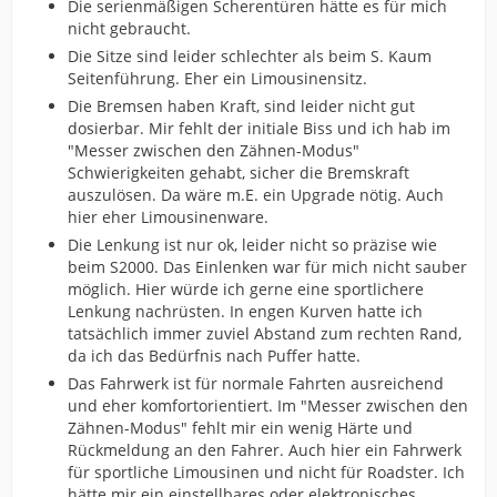
Die serienmäßigen Scherentüren hätte es für mich
nicht gebraucht.
Die Sitze sind leider schlechter als beim S. Kaum
Seitenführung. Eher ein Limousinensitz.
Die Bremsen haben Kraft, sind leider nicht gut
dosierbar. Mir fehlt der initiale Biss und ich hab im
"Messer zwischen den Zähnen-Modus"
Schwierigkeiten gehabt, sicher die Bremskraft
auszulösen. Da wäre m.E. ein Upgrade nötig. Auch
hier eher Limousinenware.
Die Lenkung ist nur ok, leider nicht so präzise wie
beim S2000. Das Einlenken war für mich nicht sauber
möglich. Hier würde ich gerne eine sportlichere
Lenkung nachrüsten. In engen Kurven hatte ich
tatsächlich immer zuviel Abstand zum rechten Rand,
da ich das Bedürfnis nach Puffer hatte.
Das Fahrwerk ist für normale Fahrten ausreichend
und eher komfortorientiert. Im "Messer zwischen den
Zähnen-Modus" fehlt mir ein wenig Härte und
Rückmeldung an den Fahrer. Auch hier ein Fahrwerk
für sportliche Limousinen und nicht für Roadster. Ich
hätte mir ein einstellbares oder elektronisches