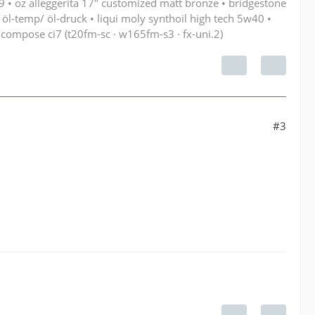
9 • oz alleggerita 17" customized matt bronze • bridgestone
öl-temp/ öl-druck • liqui moly synthoil high tech 5w40 •
compose ci7 (t20fm-sc · w165fm-s3 · fx-uni.2)
#3