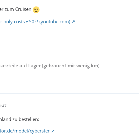
er zum Cruisen
r only costs £50k! (youtube.com)
rsatzteile auf Lager (gebraucht mit wenig km)
1:47
hland zu bestellen:
or.de/model/cyberster