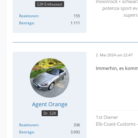
moonrock • schwarz 
S2K Enthusiast
potenza sport ev
supers
Reaktionen
155
Beiträge
1.111
2. Mai 2024 um 22:47
Immerhin, es kommt 
Agent Orange
Dr. S2K
1st Owner
Elb-Coast-Customs - 
Reaktionen
336
Beiträge
3.092