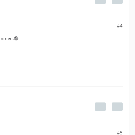
#4
sammen.😅
#5