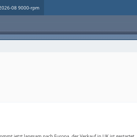
2026-08 9000-rpm
mmt jetzt langsam nach Europa, der Verkauf in UK ist gestartet. 