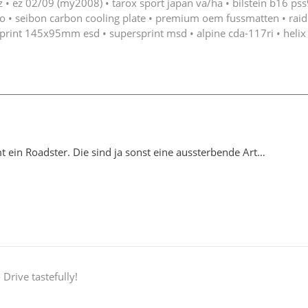
• ez 02/09 (my2008) • tarox sport japan va/ha • bilstein b16 pss
o • seibon carbon cooling plate • premium oem fussmatten • raid 
print 145x95mm esd • supersprint msd • alpine cda-117ri • helix 
ein Roadster. Die sind ja sonst eine aussterbende Art…
Drive tastefully!