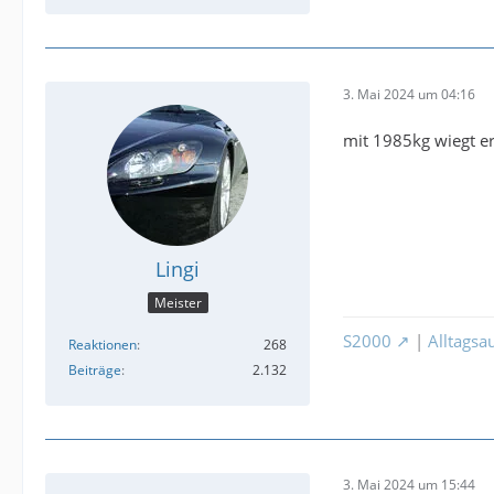
3. Mai 2024 um 04:16
mit 1985kg wiegt er
Lingi
Meister
S2000
|
Alltagsa
Reaktionen
268
Beiträge
2.132
3. Mai 2024 um 15:44