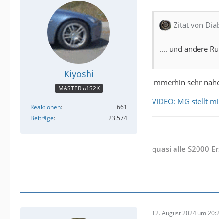
Zitat von Dia
.... und andere Rü
Kiyoshi
Immerhin sehr nahe
MASTER of S2K
VIDEO: MG stellt mi
Reaktionen
661
Beiträge
23.574
quasi alle S2000 E
12. August 2024 um 20: